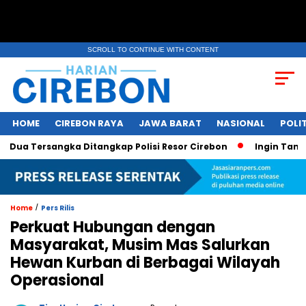
SCROLL TO CONTINUE WITH CONTENT
HOME
CIREBON RAYA
JAWA BARAT
NASIONAL
POLIT
ua Tersangka Ditangkap Polisi Resor Cirebon
Ingin Tampil 
/
Home
Pers Rilis
Perkuat Hubungan dengan
Masyarakat, Musim Mas Salurkan
Hewan Kurban di Berbagai Wilayah
Operasional