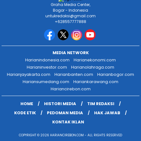
Graha Media Center,
Bogor - Indonesia
untukredaksi@gmail.com
+628557777888
MEDIA NETWORK
Harianindonesia.com
Harianekonomi.com
Harianinvestor.com
Harianolahraga.com
Harianjayakarta.com
Harianbanten.com
Harianbogor.com
Hariansumedang.com
Hariankarawang.com
Hariancirebon.com
HOME
HISTORI MEDIA
TIM REDAKSI
KODE ETIK
PEDOMAN MEDIA
HAK JAWAB
KONTAK IKLAN
COPYRIGHT © 2026 HARIANCIREBON.COM - ALL RIGHTS RESERVED