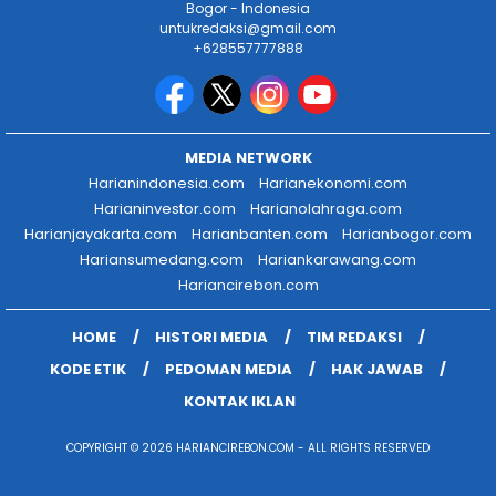
Bogor - Indonesia
untukredaksi@gmail.com
+628557777888
MEDIA NETWORK
Harianindonesia.com
Harianekonomi.com
Harianinvestor.com
Harianolahraga.com
Harianjayakarta.com
Harianbanten.com
Harianbogor.com
Hariansumedang.com
Hariankarawang.com
Hariancirebon.com
HOME
HISTORI MEDIA
TIM REDAKSI
KODE ETIK
PEDOMAN MEDIA
HAK JAWAB
KONTAK IKLAN
COPYRIGHT © 2026 HARIANCIREBON.COM - ALL RIGHTS RESERVED