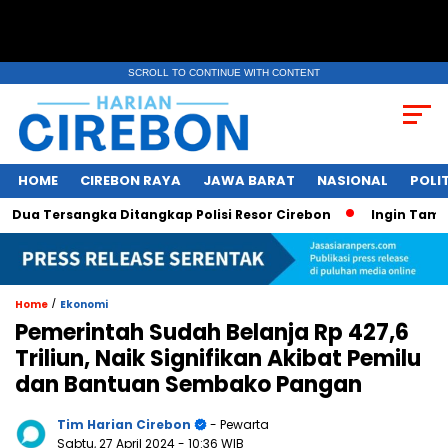
SCROLL TO CONTINUE WITH CONTENT
HOME
CIREBON RAYA
JAWA BARAT
NASIONAL
POLIT
a Tersangka Ditangkap Polisi Resor Cirebon
Ingin Tampil d
/
Home
Ekonomi
Pemerintah Sudah Belanja Rp 427,6
Triliun, Naik Signifikan Akibat Pemilu
dan Bantuan Sembako Pangan
Tim Harian Cirebon
- Pewarta
Sabtu, 27 April 2024
- 10:36 WIB