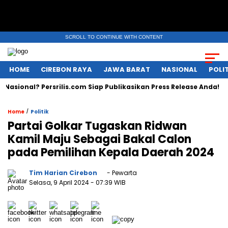
SCROLL TO CONTINUE WITH CONTENT
HOME
CIREBON RAYA
JAWA BARAT
NASIONAL
POLIT
asional? Persrilis.com Siap Publikasikan Press Release Anda!
/
Home
Politik
Partai Golkar Tugaskan Ridwan
Kamil Maju Sebagai Bakal Calon
pada Pemilihan Kepala Daerah 2024
Tim Harian Cirebon
- Pewarta
Selasa, 9 April 2024
- 07:39 WIB