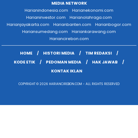
MEDIA NETWORK
Harianindonesia.com
Harianekonomi.com
Harianinvestor.com
Harianolahraga.com
Harianjayakarta.com
Harianbanten.com
Harianbogor.com
Hariansumedang.com
Hariankarawang.com
Hariancirebon.com
HOME
HISTORI MEDIA
TIM REDAKSI
KODE ETIK
PEDOMAN MEDIA
HAK JAWAB
KONTAK IKLAN
COPYRIGHT © 2026 HARIANCIREBON.COM - ALL RIGHTS RESERVED