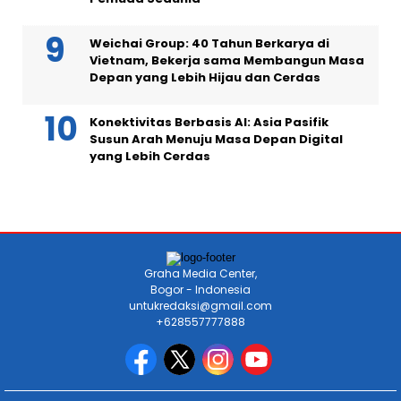
Weichai Group: 40 Tahun Berkarya di
Vietnam, Bekerja sama Membangun Masa
Depan yang Lebih Hijau dan Cerdas
Konektivitas Berbasis AI: Asia Pasifik
Susun Arah Menuju Masa Depan Digital
yang Lebih Cerdas
Graha Media Center,
Bogor - Indonesia
untukredaksi@gmail.com
+628557777888