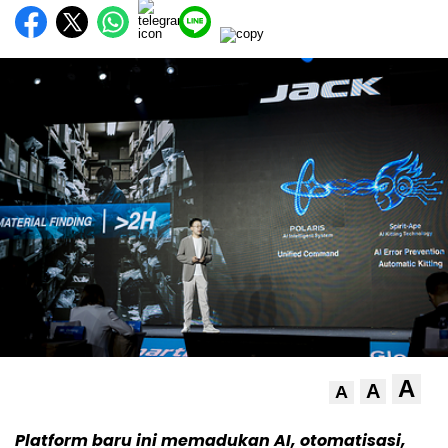
A
A
A
Platform baru ini memadukan AI, otomatisasi,