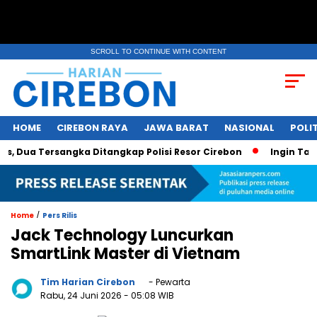
SCROLL TO CONTINUE WITH CONTENT
HOME
CIREBON RAYA
JAWA BARAT
NASIONAL
POLIT
ua Tersangka Ditangkap Polisi Resor Cirebon
Ingin Tampil 
/
Home
Pers Rilis
Jack Technology Luncurkan
SmartLink Master di Vietnam
Tim Harian Cirebon
- Pewarta
Rabu, 24 Juni 2026
- 05:08 WIB