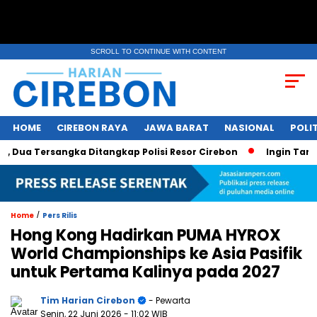
SCROLL TO CONTINUE WITH CONTENT
HOME
CIREBON RAYA
JAWA BARAT
NASIONAL
POLIT
a Tersangka Ditangkap Polisi Resor Cirebon
Ingin Tampil d
/
Home
Pers Rilis
Hong Kong Hadirkan PUMA HYROX
World Championships ke Asia Pasifik
untuk Pertama Kalinya pada 2027
Tim Harian Cirebon
- Pewarta
Senin, 22 Juni 2026
- 11:02 WIB