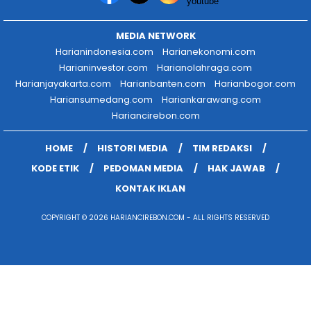
MEDIA NETWORK
Harianindonesia.com
Harianekonomi.com
Harianinvestor.com
Harianolahraga.com
Harianjayakarta.com
Harianbanten.com
Harianbogor.com
Hariansumedang.com
Hariankarawang.com
Hariancirebon.com
HOME
HISTORI MEDIA
TIM REDAKSI
KODE ETIK
PEDOMAN MEDIA
HAK JAWAB
KONTAK IKLAN
COPYRIGHT © 2026 HARIANCIREBON.COM - ALL RIGHTS RESERVED