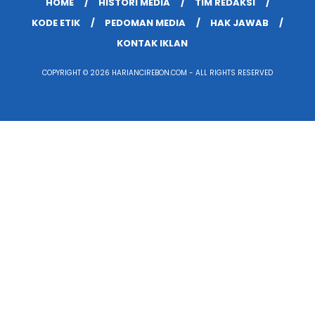
HOME
HISTORI MEDIA
TIM REDAKSI
KODE ETIK
PEDOMAN MEDIA
HAK JAWAB
KONTAK IKLAN
COPYRIGHT © 2026 HARIANCIREBON.COM - ALL RIGHTS RESERVED