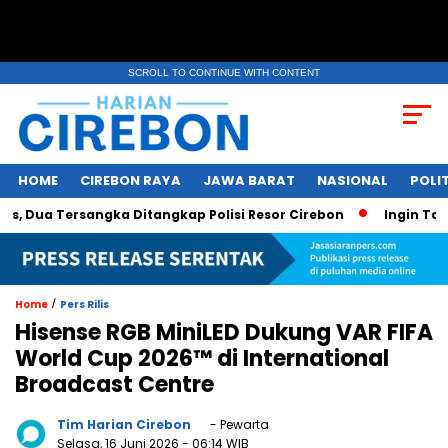
SCROLL TO CONTINUE WITH CONTENT
HOME
CIREBON RAYA
JAWA BARAT
NASIONAL
POLIT
ua Tersangka Ditangkap Polisi Resor Cirebon
Ingin Tampil 
/
Home
Pers Rilis
Hisense RGB MiniLED Dukung VAR FIFA
World Cup 2026™ di International
Broadcast Centre
Tim Harian Cirebon
- Pewarta
Selasa, 16 Juni 2026
- 06:14 WIB