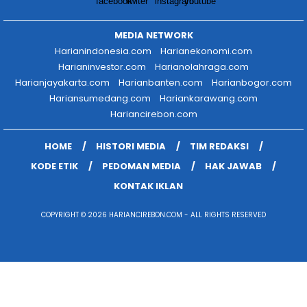
MEDIA NETWORK
Harianindonesia.com
Harianekonomi.com
Harianinvestor.com
Harianolahraga.com
Harianjayakarta.com
Harianbanten.com
Harianbogor.com
Hariansumedang.com
Hariankarawang.com
Hariancirebon.com
HOME
HISTORI MEDIA
TIM REDAKSI
KODE ETIK
PEDOMAN MEDIA
HAK JAWAB
KONTAK IKLAN
COPYRIGHT © 2026 HARIANCIREBON.COM - ALL RIGHTS RESERVED