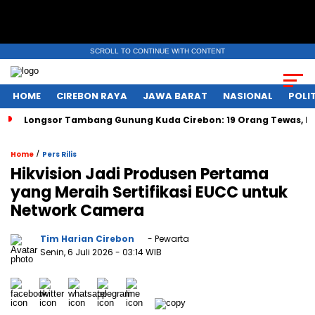
SCROLL TO CONTINUE WITH CONTENT
HOME
CIREBON RAYA
JAWA BARAT
NASIONAL
POLIT
Longsor Tambang Gunung Kuda Cirebon: 19 Orang Tewas, Du
/
Home
Pers Rilis
Hikvision Jadi Produsen Pertama
yang Meraih Sertifikasi EUCC untuk
Network Camera
Tim Harian Cirebon
- Pewarta
Senin, 6 Juli 2026
- 03:14 WIB