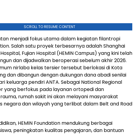
SCROLL TO RESUME CONTENT
tan menjadi fokus utama dalam kegiatan filantropi
ion. Salah satu proyek terbesarnya adalah Shanghai
 Hospital, Fujian Hospital (HEMIN Campus) yang kini telah
gun dan dijadwalkan beroperasi sebelum akhir 2026.
mum nirlaba kelas tersier tersebut berlokasi di Kota
iang dan dibangun dengan dukungan dana abadi senilai
ari keluarga pendiri ANTA. Sebagai National Regional
r yang berfokus pada layanan ortopedi dan
auma, rumah sakit ini akan melayani masyarakat
gus negara dan wilayah yang terlibat dalam Belt and Road
didikan, HEMIN Foundation mendukung berbagai
swa, peningkatan kualitas pengajaran, dan bantuan