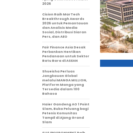
2026
Cision Raih MarTech
Breakthrough Awards
2026 untuk Pemantauan
dan Analisis Media
Sosial, Distribusi Siaran
Pers, dan AEO
Fair Finance Asia Desak
Perbankan Hentikan
Pendanaan untuk Sektor
Batu Bara di ASEAN
Shueisha Perluas
Jangkauan Global
melalui MANGA MILLION,
Platform Manga yang
Tersedia dalam 100
Bahasa
Haier Gandeng AO 1 Point
Slam, Buka Peluang bagi
Petenis Komunitas
Tampil di Ajang Grand
Slam
SUS ENVIRONMENT Raih