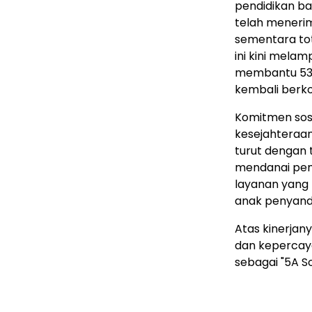
pendidikan bag
telah menerim
sementara tot
ini kini melam
membantu 534 
kembali berko
Komitmen sosi
kesejahteraan
turut dengan t
mendanai pem
layanan yang
anak penyanda
Atas kinerjan
dan kepercaya
sebagai "5A S