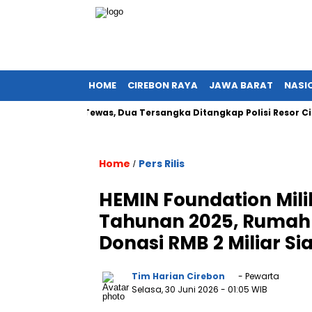
HOME
CIREBON RAYA
JAWA BARAT
NASI
: 19 Orang Tewas, Dua Tersangka Ditangkap Polisi Resor Cirebo
Home
Pers Rilis
/
HEMIN Foundation Mili
Tahunan 2025, Rumah 
Donasi RMB 2 Miliar Si
Tim Harian Cirebon
- Pewarta
Selasa, 30 Juni 2026
- 01:05 WIB