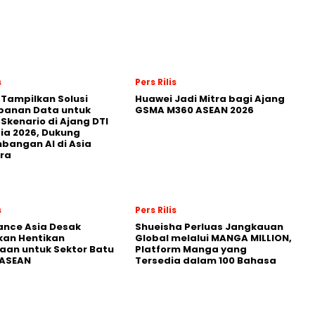
s
Pers Rilis
 Tampilkan Solusi
Huawei Jadi Mitra bagi Ajang
panan Data untuk
GSMA M360 ASEAN 2026
 Skenario di Ajang DTI
ia 2026, Dukung
angan AI di Asia
ra
s
Pers Rilis
nance Asia Desak
Shueisha Perluas Jangkauan
kan Hentikan
Global melalui MANGA MILLION,
an untuk Sektor Batu
Platform Manga yang
 ASEAN
Tersedia dalam 100 Bahasa