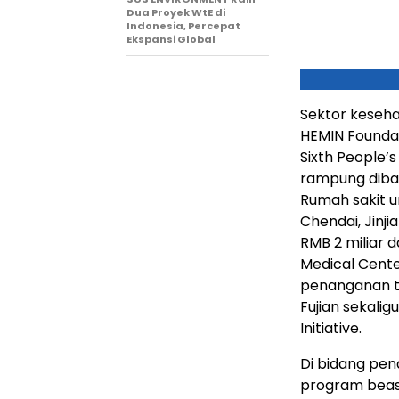
Dua Proyek WtE di
Indonesia, Percepat
Ekspansi Global
Sektor keseha
HEMIN Foundat
Sixth People’s
rampung diban
Rumah sakit u
Chendai, Jinj
RMB 2 miliar d
Medical Cente
penanganan tr
Fujian sekali
Initiative.
Di bidang pen
program beasi