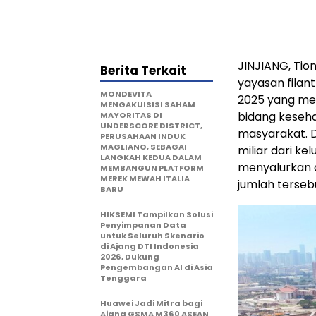
JINJIANG, Tio
Berita Terkait
yayasan filan
MONDEVITA
2025 yang me
MENGAKUISISI SAHAM
bidang keseha
MAYORITAS DI
UNDERSCORE DISTRICT,
masyarakat. D
PERUSAHAAN INDUK
MAGLIANO, SEBAGAI
miliar dari ke
LANGKAH KEDUA DALAM
menyalurkan do
MEMBANGUN PLATFORM
MEREK MEWAH ITALIA
jumlah tersebu
BARU
HIKSEMI Tampilkan Solusi
Penyimpanan Data
untuk Seluruh Skenario
di Ajang DTI Indonesia
2026, Dukung
Pengembangan AI di Asia
Tenggara
Huawei Jadi Mitra bagi
Ajang GSMA M360 ASEAN