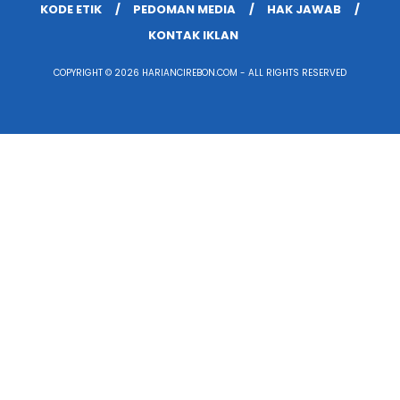
KODE ETIK
PEDOMAN MEDIA
HAK JAWAB
KONTAK IKLAN
COPYRIGHT © 2026 HARIANCIREBON.COM - ALL RIGHTS RESERVED