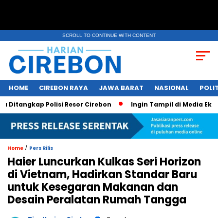
SCROLL TO CONTINUE WITH CONTENT
HOME
CIREBON RAYA
JAWA BARAT
NASIONAL
POLIT
ngkap Polisi Resor Cirebon
Ingin Tampil di Media Ekonomi d
/
Home
Pers Rilis
Haier Luncurkan Kulkas Seri Horizon
di Vietnam, Hadirkan Standar Baru
untuk Kesegaran Makanan dan
Desain Peralatan Rumah Tangga