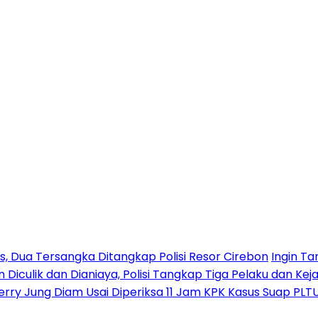
 Dua Tersangka Ditangkap Polisi Resor Cirebon
Ingin Ta
n Diculik dan Dianiaya, Polisi Tangkap Tiga Pelaku dan Kej
erry Jung Diam Usai Diperiksa 11 Jam KPK Kasus Suap PLT