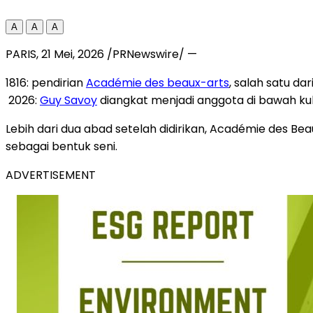
A
A
A
PARIS
,
21 Mei, 2026
/PRNewswire/ —
1816: pendirian
Académie des beaux-arts
, salah satu da
2026:
Guy Savoy
diangkat menjadi anggota di bawah kuba
Lebih dari dua abad setelah didirikan, Académie des 
sebagai bentuk seni.
ADVERTISEMENT