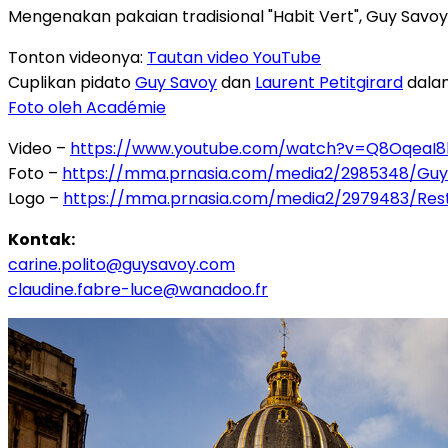
Mengenakan pakaian tradisional "Habit Vert", Guy Savo
Tonton videonya:
Tautan video YouTube
Cuplikan pidato
Guy Savoy
dan
Laurent Petitgirard
dalam
Foto oleh Académie
Video –
https://www.youtube.com/watch?v=Q8OqeaI8
Foto –
https://mma.prnasia.com/media2/2985348/Gu
Logo –
https://mma.prnasia.com/media2/2979483/Re
Kontak:
carine.polito@guysavoy.com
claudine.fabre-luce@wanadoo.fr