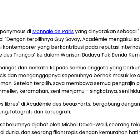
 eponymous di
Monnaie de Paris
yang dinyatakan sebagai "R
rd: "Dengan terpilihnya Guy Savoy, Académie mengakui sa
 kontemporer yang berkontribusi pada reputasi internas
des Français’ ke dalam Warisan Budaya Tak Benda Kem
 hangat dan berkata kepada semua anggota yang berkum
ncis dan menganggapnya sepenuhnya berhak masuk ke 
eniman. Setelah terpilih, saya membawa semua pengraji
melier, keramahan, seni menjamu – singkatnya, seni hidup
ibres" di Académie des beaux-arts, bergabung dengan dis
, fotografi, dan koreografi.
 sebelumnya dijabat oleh Michel David-Weill, seorang to
i dunia, dan seorang filantropis dengan kemurahan hati 