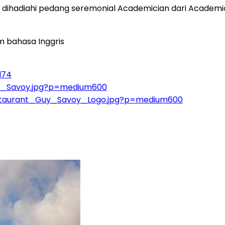
y dihadiahi pedang seremonial Academician dari Academic
 bahasa Inggris
l74
y_Savoy.jpg?p=medium600
staurant_Guy_Savoy_Logo.jpg?p=medium600