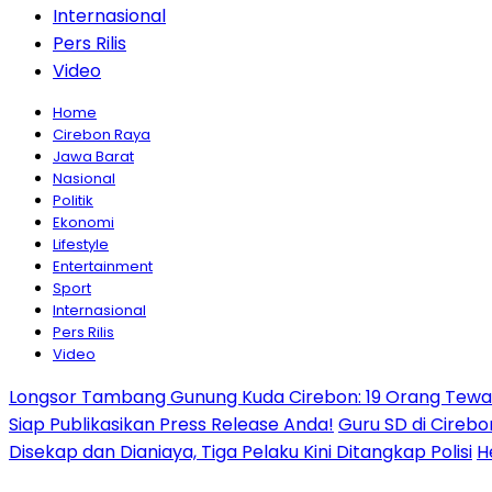
Internasional
Pers Rilis
Video
Home
Cirebon Raya
Jawa Barat
Nasional
Politik
Ekonomi
Lifestyle
Entertainment
Sport
Internasional
Pers Rilis
Video
Longsor Tambang Gunung Kuda Cirebon: 19 Orang Tewas,
Siap Publikasikan Press Release Anda!
Guru SD di Cirebo
Disekap dan Dianiaya, Tiga Pelaku Kini Ditangkap Polisi
H