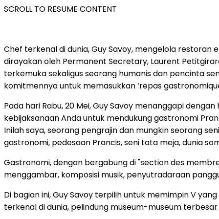
SCROLL TO RESUME CONTENT
Chef terkenal di dunia, Guy Savoy, mengelola restoran
dirayakan oleh Permanent Secretary, Laurent Petitgira
terkemuka sekaligus seorang humanis dan pencinta seni
komitmennya untuk memasukkan ‘repas gastronomique 
Pada hari Rabu, 20 Mei, Guy Savoy menanggapi dengan
kebijaksanaan Anda untuk mendukung gastronomi Pra
Inilah saya, seorang pengrajin dan mungkin seorang s
gastronomi, pedesaan Prancis, seni tata meja, dunia som
Gastronomi, dengan bergabung di "section des membres l
menggambar, komposisi musik, penyutradaraan panggung
Di bagian ini, Guy Savoy terpilih untuk memimpin V yang
terkenal di dunia, pelindung museum-museum terbesar d