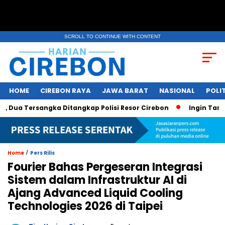
SCROLL TO CONTINUE WITH CONTENT
HOME
CIREBON RAYA
JAWA BARAT
NASIONAL
POLIT
a Tersangka Ditangkap Polisi Resor Cirebon
Ingin Tampil d
/
Home
Pers Rilis
Fourier Bahas Pergeseran Integrasi
Sistem dalam Infrastruktur AI di
Ajang Advanced Liquid Cooling
Technologies 2026 di Taipei