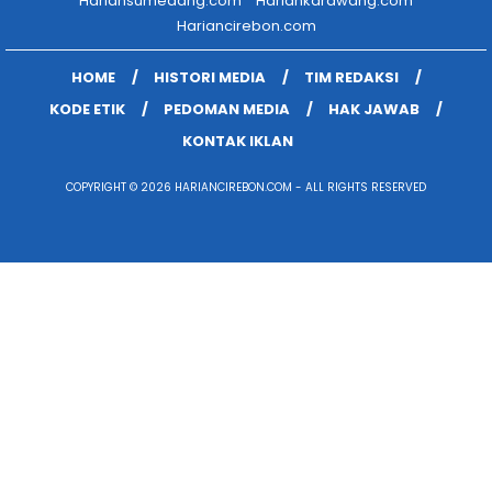
Hariansumedang.com
Hariankarawang.com
Hariancirebon.com
HOME
HISTORI MEDIA
TIM REDAKSI
KODE ETIK
PEDOMAN MEDIA
HAK JAWAB
KONTAK IKLAN
COPYRIGHT © 2026 HARIANCIREBON.COM - ALL RIGHTS RESERVED