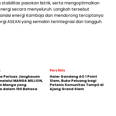
stabilitas pasokan listrik, serta mengoptimalkan
nergi secara menyeluruh. Langkah tersebut
ansisi energi Kamboja dan mendorong terciptanya
rgi ASEAN yang semakin terintegrasi dan tangguh.
s
Pers Rilis
a Perluas Jangkauan
Haier Gandeng AO 1 Point
melalui MANGA MILLION,
Slam, Buka Peluang bagi
rm Manga yang
Petenis Komunitas Tampil di
a dalam 100 Bahasa
Ajang Grand Slam