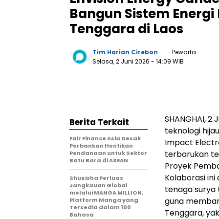
Bangun Sistem Energi 
Tenggara di Laos
Tim Harian Cirebon
- Pewarta
Selasa, 2 Juni 2026
- 14:09 WIB
SHANGHAI, 2 J
Berita Terkait
teknologi hija
Fair Finance Asia Desak
Impact Electr
Perbankan Hentikan
terbarukan t
Pendanaan untuk Sektor
Batu Bara di ASEAN
Proyek Pemban
Kolaborasi in
Shueisha Perluas
Jangkauan Global
tenaga surya 
melalui MANGA MILLION,
guna membang
Platform Manga yang
Tersedia dalam 100
Tenggara, yak
Bahasa