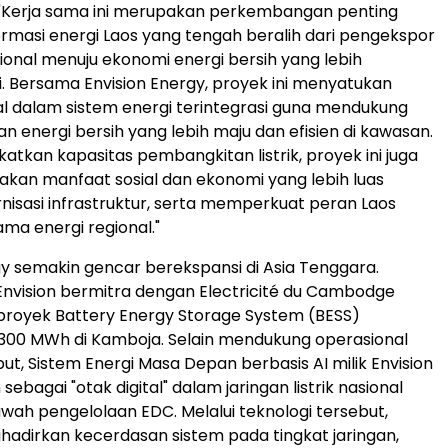
 "Kerja sama ini merupakan perkembangan penting
rmasi energi Laos yang tengah beralih dari pengekspor
sional menuju ekonomi energi bersih yang lebih
si. Bersama Envision Energy, proyek ini menyatukan
al dalam sistem energi terintegrasi guna mendukung
energi bersih yang lebih maju dan efisien di kawasan.
atkan kapasitas pembangkitan listrik, proyek ini juga
kan manfaat sosial dan ekonomi yang lebih luas
nisasi infrastruktur, serta memperkuat peran Laos
ama energi regional."
gy semakin gencar berekspansi di Asia Tenggara.
nvision bermitra dengan Electricité du Cambodge
proyek Battery Energy Storage System (BESS)
300 MWh di Kamboja. Selain mendukung operasional
ebut, Sistem Energi Masa Depan berbasis AI milik Envision
sebagai "otak digital" dalam jaringan listrik nasional
wah pengelolaan EDC. Melalui teknologi tersebut,
hadirkan kecerdasan sistem pada tingkat jaringan,