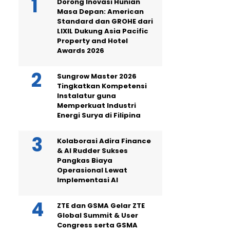
Dorong Inovasi Hunian
Masa Depan: American
Standard dan GROHE dari
LIXIL Dukung Asia Pacific
Property and Hotel
Awards 2026
Sungrow Master 2026
Tingkatkan Kompetensi
Instalatur guna
Memperkuat Industri
Energi Surya di Filipina
Kolaborasi Adira Finance
& AI Rudder Sukses
Pangkas Biaya
Operasional Lewat
Implementasi AI
ZTE dan GSMA Gelar ZTE
Global Summit & User
Congress serta GSMA