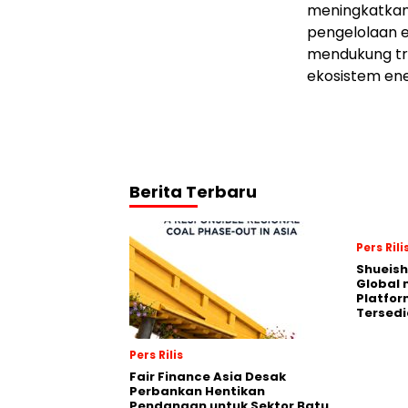
meningkatkan 
pengelolaan e
mendukung tr
ekosistem ene
Berita Terbaru
Pers Rili
Shueish
Global 
Platfo
Tersedi
Pers Rilis
Fair Finance Asia Desak
Perbankan Hentikan
Pendanaan untuk Sektor Batu