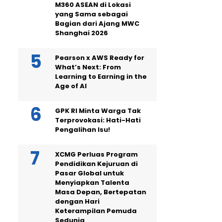
M360 ASEAN di Lokasi
yang Sama sebagai
Bagian dari Ajang MWC
Shanghai 2026
Pearson x AWS Ready for
What’s Next: From
Learning to Earning in the
Age of AI
GPK RI Minta Warga Tak
Terprovokasi: Hati-Hati
Pengalihan Isu!
XCMG Perluas Program
Pendidikan Kejuruan di
Pasar Global untuk
Menyiapkan Talenta
Masa Depan, Bertepatan
dengan Hari
Keterampilan Pemuda
Sedunia