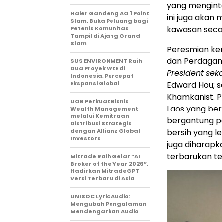
yang menginte
Haier Gandeng AO 1 Point
ini juga akan 
Slam, Buka Peluang bagi
kawasan secar
Petenis Komunitas
Tampil di Ajang Grand
Slam
Peresmian ker
dan Perdagan
SUS ENVIRONMENT Raih
Dua Proyek WtE di
President
seka
Indonesia, Percepat
Ekspansi Global
Edward Hou; 
Khamkanist. P
UOB Perkuat Bisnis
Laos yang bera
Wealth Management
melalui Kemitraan
bergantung p
Distribusi Strategis
dengan Allianz Global
bersih yang leb
Investors
juga diharapk
terbarukan ter
Mitrade Raih Gelar “AI
Broker of the Year 2026”,
Hadirkan MitradeGPT
Versi Terbaru di Asia
UNISOC Lyric Audio:
Mengubah Pengalaman
Mendengarkan Audio