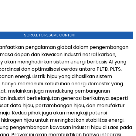
SCROLL TO RESUME CONTENT
nfaatkan pengalaman global dalam pengembangan
 masa depan dan kawasan industri netral karbon,
gy akan menghadirkan sistem energi berbasis AI yang
rdinasi dan optimalisasi cerdas antara PLTB, PLTS,
nan energi. Listrik hijau yang dihasilkan sistem
ak hanya memenuhi kebutuhan energi domestik yang
kat, melainkan juga mendukung pembangunan
dan industri berkelanjutan generasi berikutnya, seperti
pusat data hijau, pertambangan hijau, dan manufaktur
maju. Kedua pihak juga akan mengkaji potensi
idrogen hijau untuk meningkatkan stabilitas energi,
ng pengembangan kawasan industri hijau di Laos pada
ng. Proyek ini akan membuktikan bahwa integrasi