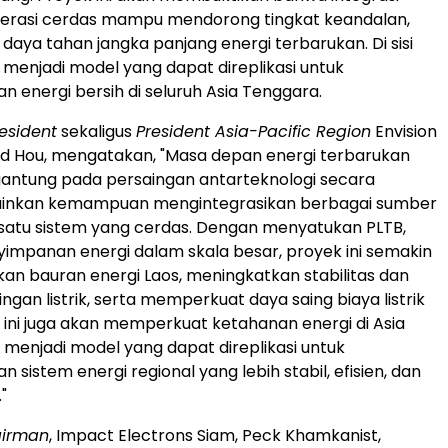
perasi cerdas mampu mendorong tingkat keandalan,
ta daya tahan jangka panjang energi terbarukan. Di sisi
ni menjadi model yang dapat direplikasi untuk
energi bersih di seluruh Asia Tenggara.
resident
sekaligus
President Asia-Pacific Region
Envision
rd Hou, mengatakan, "Masa depan energi terbarukan
rgantung pada persaingan antarteknologi secara
lainkan kemampuan mengintegrasikan berbagai sumber
satu sistem yang cerdas. Dengan menyatukan PLTB,
yimpanan energi dalam skala besar, proyek ini semakin
n bauran energi Laos, meningkatkan stabilitas dan
aringan listrik, serta memperkuat daya saing biaya listrik
k ini juga akan memperkuat ketahanan energi di Asia
menjadi model yang dapat direplikasi untuk
sistem energi regional yang lebih stabil, efisien, dan
"
airman
, Impact Electrons Siam, Peck Khamkanist,