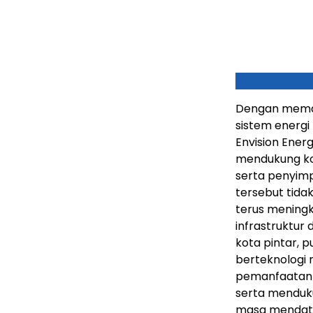
Dengan mema
sistem energi
Envision Ener
mendukung koo
serta penyimpa
tersebut tid
terus mening
infrastruktur 
kota pintar, 
berteknologi 
pemanfaatan h
serta menduku
masa mendata