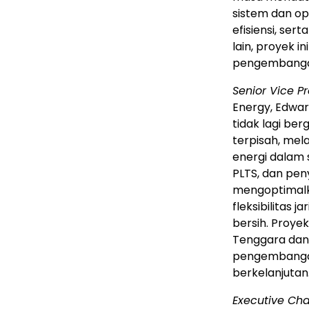
sistem dan o
efisiensi, ser
lain, proyek i
pengembangan 
Senior Vice P
Energy, Edwa
tidak lagi be
terpisah, me
energi dalam 
PLTS, dan pen
mengoptimalka
fleksibilitas j
bersih. Proye
Tenggara dan 
pengembangan 
berkelanjutan.
Executive Ch