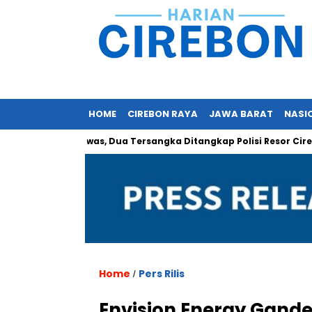
HOME
CIREBON RAYA
JAWA BARAT
NASI
 Orang Tewas, Dua Tersangka Ditangkap Polisi Resor Cirebon
Home
Pers Rilis
/
Envision Energy Gande