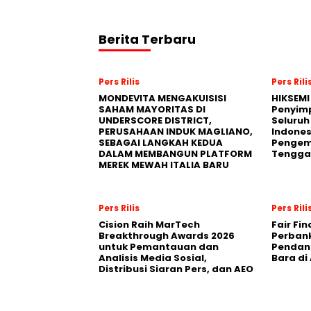
Berita Terbaru
Pers Rilis
Pers Rili
MONDEVITA MENGAKUISISI
HIKSEMI
SAHAM MAYORITAS DI
Penyim
UNDERSCORE DISTRICT,
Seluruh
PERUSAHAAN INDUK MAGLIANO,
Indones
SEBAGAI LANGKAH KEDUA
Pengemb
DALAM MEMBANGUN PLATFORM
Tengga
MEREK MEWAH ITALIA BARU
Pers Rilis
Pers Rili
Cision Raih MarTech
Fair Fi
Breakthrough Awards 2026
Perban
untuk Pemantauan dan
Pendana
Analisis Media Sosial,
Bara di
Distribusi Siaran Pers, dan AEO