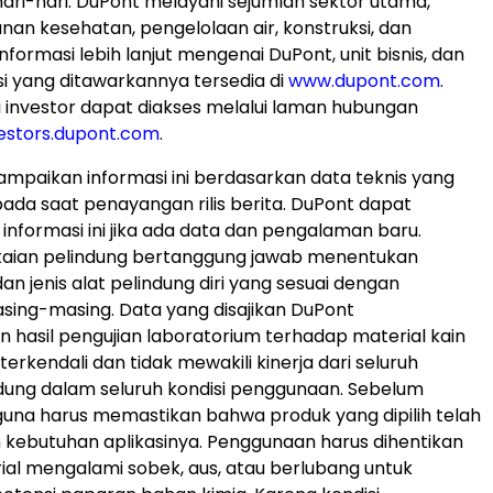
ari-hari. DuPont melayani sejumlah sektor utama,
nan kesehatan, pengelolaan air, konstruksi, dan
Informasi lebih lanjut mengenai DuPont, unit bisnis, dan
si yang ditawarkannya tersedia di
www.dupont.com
.
i investor dapat diakses melalui laman hubungan
estors.dupont.com
.
paikan informasi ini berdasarkan data teknis yang
 pada saat penayangan rilis berita. DuPont dapat
nformasi ini jika ada data dan pengalaman baru.
aian pelindung bertanggung jawab menentukan
 dan jenis alat pelindung diri yang sesuai dengan
ing-masing. Data yang disajikan DuPont
hasil pengujian laboratorium terhadap material kain
terkendali dan tidak mewakili kinerja dari seluruh
dung dalam seluruh kondisi penggunaan. Sebelum
guna harus memastikan bahwa produk yang dipilih telah
 kebutuhan aplikasinya. Penggunaan harus dihentikan
ial mengalami sobek, aus, atau berlubang untuk