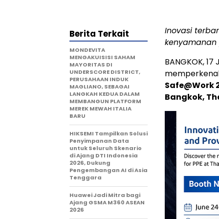
Inovasi terb
Berita Terkait
kenyamanan p
MONDEVITA
MENGAKUISISI SAHAM
BANGKOK
,
17 
MAYORITAS DI
UNDERSCORE DISTRICT,
memperkenalka
PERUSAHAAN INDUK
Safe@Work 
MAGLIANO, SEBAGAI
LANGKAH KEDUA DALAM
Bangkok, Th
MEMBANGUN PLATFORM
MEREK MEWAH ITALIA
BARU
HIKSEMI Tampilkan Solusi
Penyimpanan Data
untuk Seluruh Skenario
di Ajang DTI Indonesia
2026, Dukung
Pengembangan AI di Asia
Tenggara
Huawei Jadi Mitra bagi
Ajang GSMA M360 ASEAN
2026