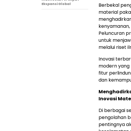
Ekspansi Global
Berbekal pen
material paka
menghadirkan
kenyamanan, d
Peluncuran p
untuk menjaw
melalui riset
Inovasi terba
modern yang 
fitur perlind
dan kemampua
Menghadirka
Inovasi Mate
Di berbagai se
pengolahan b
pentingnya al