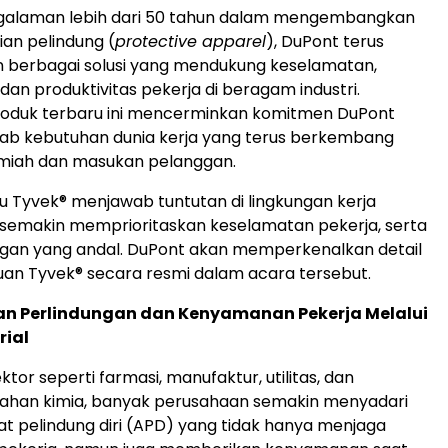
galaman lebih dari 50 tahun dalam mengembangkan
ian pelindung (
protective apparel
), DuPont terus
 berbagai solusi yang mendukung keselamatan,
an produktivitas pekerja di beragam industri.
roduk terbaru ini mencerminkan komitmen DuPont
ab kebutuhan dunia kerja yang terus berkembang
 ilmiah dan masukan pelanggan.
ru Tyvek® menjawab tuntutan di lingkungan kerja
semakin memprioritaskan keselamatan pekerja, serta
ungan yang andal. DuPont akan memperkenalkan detail
n Tyvek® secara resmi dalam acara tersebut.
n Perlindungan dan Kenyamanan Pekerja Melalui
rial
ktor seperti farmasi, manufaktur, utilitas, dan
ahan kimia, banyak perusahaan semakin menyadari
at pelindung diri (APD) yang tidak hanya menjaga