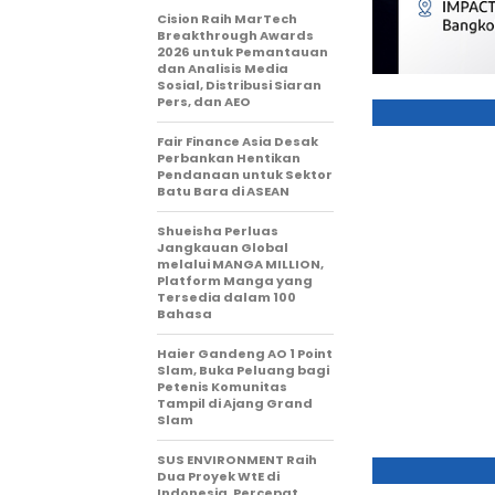
Cision Raih MarTech
Breakthrough Awards
2026 untuk Pemantauan
dan Analisis Media
Sosial, Distribusi Siaran
Pers, dan AEO
Fair Finance Asia Desak
Perbankan Hentikan
Pendanaan untuk Sektor
Batu Bara di ASEAN
Shueisha Perluas
Jangkauan Global
melalui MANGA MILLION,
Platform Manga yang
Tersedia dalam 100
Bahasa
Haier Gandeng AO 1 Point
Slam, Buka Peluang bagi
Petenis Komunitas
Tampil di Ajang Grand
Slam
SUS ENVIRONMENT Raih
Dua Proyek WtE di
Indonesia, Percepat