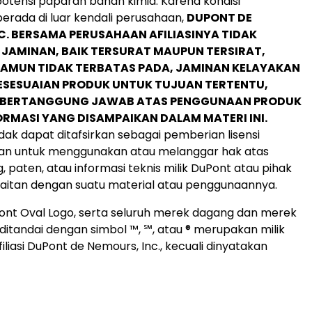
otensi paparan bahan kimia. Karena kondisi
rada di luar kendali perusahaan,
DUPONT DE
C. BERSAMA PERUSAHAAN AFILIASINYA TIDAK
JAMINAN, BAIK TERSURAT MAUPUN TERSIRAT,
AMUN TIDAK TERBATAS PADA, JAMINAN KELAYAKAN
ESESUAIAN PRODUK UNTUK TUJUAN TERTENTU,
K BERTANGGUNG JAWAB ATAS PENGGUNAAN PRODUK
RMASI YANG DISAMPAIKAN DALAM MATERI INI.
tidak dapat ditafsirkan sebagai pemberian lisensi
an untuk menggunakan atau melanggar hak atas
 paten, atau informasi teknis milik DuPont atau pihak
kaitan dengan suatu material atau penggunaannya.
nt Oval Logo, serta seluruh merek dagang dan merek
ditandai dengan simbol ™, ℠, atau ® merupakan milik
liasi DuPont de Nemours, Inc., kecuali dinyatakan