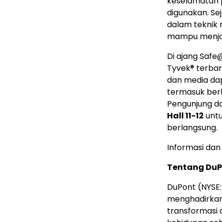
keselamatan 
digunakan. Se
dalam teknik 
mampu menjaw
Di ajang Saf
Tyvek® terbar
dan media dap
termasuk berb
Pengunjung d
Hall 11-12
untu
berlangsung.
Informasi dan
Tentang DuP
DuPont (NYSE:
menghadirkan
transformasi 