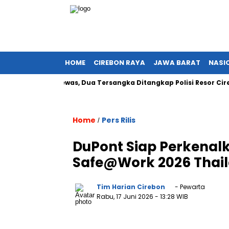
HOME
CIREBON RAYA
JAWA BARAT
NASI
19 Orang Tewas, Dua Tersangka Ditangkap Polisi Resor Cirebon
Home
Pers Rilis
/
DuPont Siap Perkenalk
Safe@Work 2026 Thai
Tim Harian Cirebon
- Pewarta
Rabu, 17 Juni 2026
- 13:28 WIB