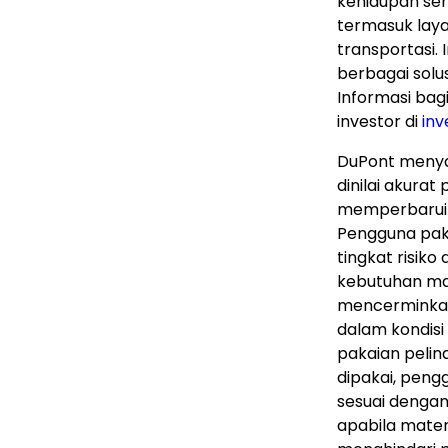
kehidupan seh
termasuk laya
transportasi. 
berbagai solu
Informasi bag
investor di
inv
DuPont menyam
dinilai akurat
memperbarui i
Pengguna pak
tingkat risiko
kebutuhan mas
mencerminkan 
dalam kondisi 
pakaian pelin
dipakai, peng
sesuai dengan
apabila mater