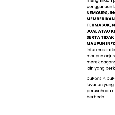
menghindari p
penggunaan be
NEMOURS, IN
MEMBERIKAN 
TERMASUK, N
JUAL ATAU K
SERTA TIDA
MAUPUN INFO
Informasi ini 
maupun anjur
merek dagang,
lain yang ber
DuPont™, DuPo
layanan yang 
perusahaan afi
berbeda.