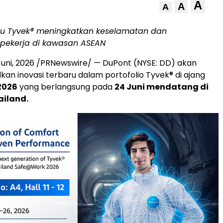
A
A
A
aru Tyvek® meningkatkan keselamatan dan
ekerja di kawasan ASEAN
Juni, 2026
/PRNewswire/ — DuPont (NYSE: DD) akan
n inovasi terbaru dalam portofolio Tyvek® di ajang
2026
yang berlangsung pada
24 Juni mendatang di
ailand.