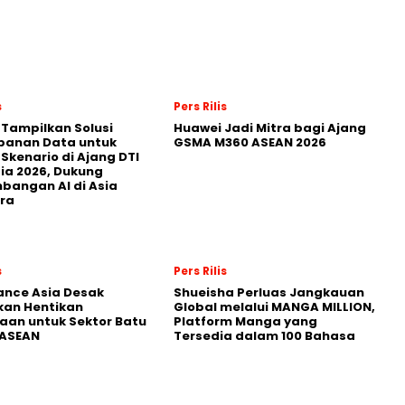
s
Pers Rilis
 Tampilkan Solusi
Huawei Jadi Mitra bagi Ajang
panan Data untuk
GSMA M360 ASEAN 2026
 Skenario di Ajang DTI
ia 2026, Dukung
angan AI di Asia
ra
s
Pers Rilis
nance Asia Desak
Shueisha Perluas Jangkauan
kan Hentikan
Global melalui MANGA MILLION,
an untuk Sektor Batu
Platform Manga yang
 ASEAN
Tersedia dalam 100 Bahasa