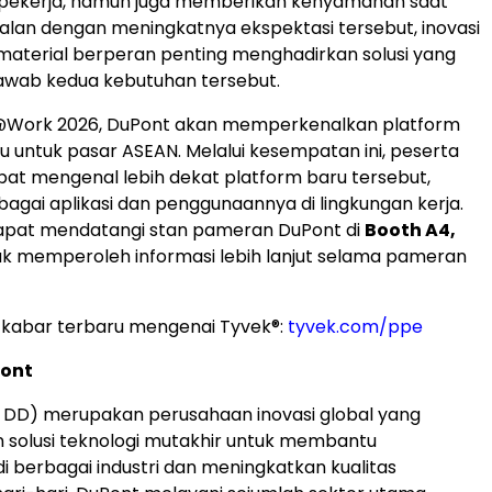
pekerja, namun juga memberikan kenyamanan saat
jalan dengan meningkatnya ekspektasi tersebut, inovasi
material berperan penting menghadirkan solusi yang
ab kedua kebutuhan tersebut.
e@Work 2026, DuPont akan memperkenalkan platform
u untuk pasar ASEAN. Melalui kesempatan ini, peserta
at mengenal lebih dekat platform baru tersebut,
agai aplikasi dan penggunaannya di lingkungan kerja.
apat mendatangi stan pameran DuPont di
Booth A4,
k memperoleh informasi lebih lanjut selama pameran
 kabar terbaru mengenai Tyvek®:
tyvek.com/ppe
ont
 DD) merupakan perusahaan inovasi global yang
 solusi teknologi mutakhir untuk membantu
di berbagai industri dan meningkatkan kualitas