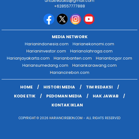
untukredaksi@gmail.com
+628557777888
MEDIA NETWORK
Harianindonesia.com
Harianekonomi.com
Harianinvestor.com
Harianolahraga.com
Harianjayakarta.com
Harianbanten.com
Harianbogor.com
Hariansumedang.com
Hariankarawang.com
Hariancirebon.com
HOME
HISTORI MEDIA
TIM REDAKSI
KODE ETIK
PEDOMAN MEDIA
HAK JAWAB
KONTAK IKLAN
COPYRIGHT © 2026 HARIANCIREBON.COM - ALL RIGHTS RESERVED