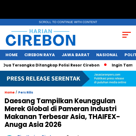
SCROLL TO CONTINUE WITH CONTENT
HOME
CIREBON RAYA
JAWA BARAT
NASIONAL
POLIT
 Tersangka Ditangkap Polisi Resor Cirebon
Ingin Tampil di
/
Home
Pers Rilis
Daesang Tampilkan Keunggulan
Merek Global di Pameran Industri
Makanan Terbesar Asia, THAIFEX-
Anuga Asia 2026