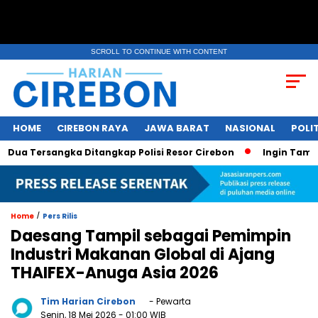
SCROLL TO CONTINUE WITH CONTENT
HOME
CIREBON RAYA
JAWA BARAT
NASIONAL
POLIT
a Tersangka Ditangkap Polisi Resor Cirebon
Ingin Tampil d
/
Home
Pers Rilis
Daesang Tampil sebagai Pemimpin
Industri Makanan Global di Ajang
THAIFEX-Anuga Asia 2026
Tim Harian Cirebon
- Pewarta
Senin, 18 Mei 2026
- 01:00 WIB