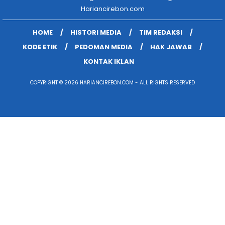
Hariancirebon.com
HOME
HISTORI MEDIA
TIM REDAKSI
KODE ETIK
PEDOMAN MEDIA
HAK JAWAB
KONTAK IKLAN
COPYRIGHT © 2026 HARIANCIREBON.COM - ALL RIGHTS RESERVED