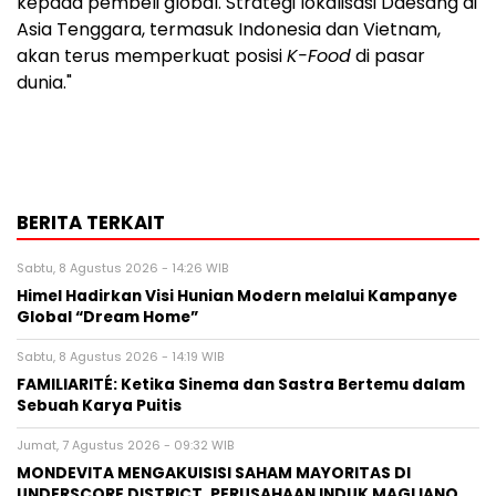
kepada pembeli global. Strategi lokalisasi Daesang di
Asia Tenggara, termasuk Indonesia dan Vietnam,
akan terus memperkuat posisi
K-Food
di pasar
dunia."
BERITA TERKAIT
Sabtu, 8 Agustus 2026 - 14:26 WIB
Himel Hadirkan Visi Hunian Modern melalui Kampanye
Global “Dream Home”
Sabtu, 8 Agustus 2026 - 14:19 WIB
FAMILIARITÉ: Ketika Sinema dan Sastra Bertemu dalam
Sebuah Karya Puitis
Jumat, 7 Agustus 2026 - 09:32 WIB
MONDEVITA MENGAKUISISI SAHAM MAYORITAS DI
UNDERSCORE DISTRICT, PERUSAHAAN INDUK MAGLIANO,