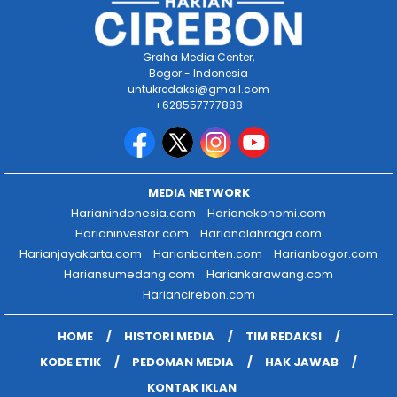
Graha Media Center,
Bogor - Indonesia
untukredaksi@gmail.com
+628557777888
MEDIA NETWORK
Harianindonesia.com
Harianekonomi.com
Harianinvestor.com
Harianolahraga.com
Harianjayakarta.com
Harianbanten.com
Harianbogor.com
Hariansumedang.com
Hariankarawang.com
Hariancirebon.com
HOME
HISTORI MEDIA
TIM REDAKSI
KODE ETIK
PEDOMAN MEDIA
HAK JAWAB
KONTAK IKLAN