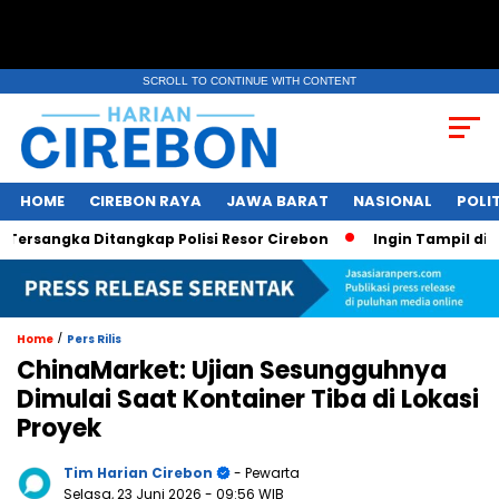
SCROLL TO CONTINUE WITH CONTENT
HOME
CIREBON RAYA
JAWA BARAT
NASIONAL
POLIT
angka Ditangkap Polisi Resor Cirebon
Ingin Tampil di Medi
/
Home
Pers Rilis
ChinaMarket: Ujian Sesungguhnya
Dimulai Saat Kontainer Tiba di Lokasi
Proyek
Tim Harian Cirebon
- Pewarta
Selasa, 23 Juni 2026
- 09:56 WIB