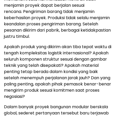
menjamin proyek dapat berjalan sesuai
rencana.
P
engiriman barang tidak menjamin
keberhasilan proye
k. P
roduksi tidak selalu menjamin
keandalan proses pengiriman baran
g. S
etelah
pesanan dikirim dari pabrik, berbagai ketidakpastian
justru timbul.
Apakah produk yang dikirim akan tiba tepat waktu di
tengah kompleksitas logistik internasion
al?
Apakah
seluruh komponen struktur sesuai dengan gambar
teknik yang telah disepakati?
Ap
akah material
penting tetap berada dalam kondisi yang baik
setelah menempuh perjalanan jarak jauh
? Dan
yang
paling penting, apakah pihak pemasok benar-benar
mengirim produk sesuai komitmen saat proses
negosiasi?
Dalam banyak proyek bangunan modular berskala
global, sederet pertanyaan tersebut baru terjawab