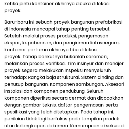
ketika pintu kontainer akhirnya dibuka di lokasi
proyek.
Baru-baru ini, sebuah proyek bangunan prefabrikasi
di Indonesia mencapai tahap penting terseb
ut.
Setelah melalui proses produksi, pengemasan
ekspor, kepabeanan, dan pengiriman lintasnegara,
kontainer pertama akhirnya tiba di lokasi
proyek
. Ta
hap berikutnya bukanlah seremoni,
melainkan proses verifika
si. Ti
m insinyur dan manajer
proyek segera melakukan inspeksi menyeluruh
terhadap
:
Rangka baja struktural
.
Sistem dinding dan
penutup bangunan
.
Komponen sambunga
n.
Aksesori
instalasi dan komponen pendukung
.
S
eluruh
komponen diperiksa secara cermat dan dicocokkan
dengan gambar teknis, daftar pengemasan, serta
spesifikasi yang telah ditetapkan
.
Pada tahap ini,
penilaian tidak lagi berfokus pada tampilan produk
atau kelengkapan dokumen. Kemampuan eksekusi di