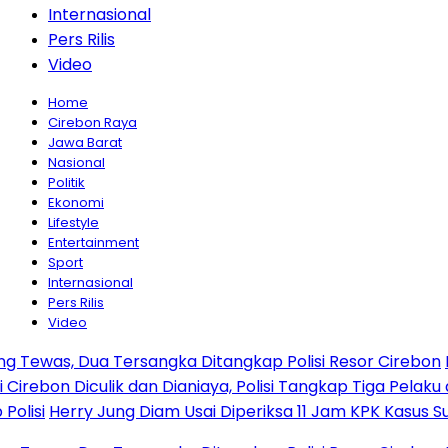
Internasional
Pers Rilis
Video
Home
Cirebon Raya
Jawa Barat
Nasional
Politik
Ekonomi
Lifestyle
Entertainment
Sport
Internasional
Pers Rilis
Video
Tersangka Ditangkap Polisi Resor Cirebon
Ingin Tampil d
lik dan Dianiaya, Polisi Tangkap Tiga Pelaku dan Kejar Sat
ung Diam Usai Diperiksa 11 Jam KPK Kasus Suap PLTU Cir