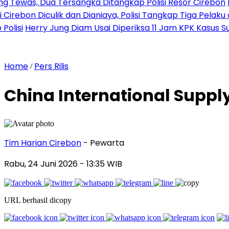
Tersangka Ditangkap Polisi Resor Cirebon
Ingin Tampil d
lik dan Dianiaya, Polisi Tangkap Tiga Pelaku dan Kejar Sat
ung Diam Usai Diperiksa 11 Jam KPK Kasus Suap PLTU Cir
Home
Pers Rilis
/
China International Suppl
Tim Harian Cirebon
- Pewarta
Rabu, 24 Juni 2026
- 13:35 WIB
URL berhasil dicopy