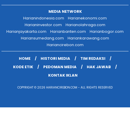
MEDIA NETWORK
Harianindonesia.com
Harianekonomi.com
Harianinvestor.com
Harianolahraga.com
Harianjayakarta.com
Harianbanten.com
Harianbogor.com
Hariansumedang.com
Hariankarawang.com
Hariancirebon.com
HOME
HISTORI MEDIA
TIM REDAKSI
KODE ETIK
PEDOMAN MEDIA
HAK JAWAB
KONTAK IKLAN
COPYRIGHT © 2026 HARIANCIREBON.COM - ALL RIGHTS RESERVED