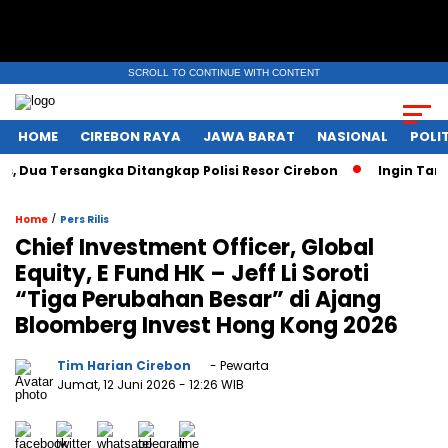
SCROLL TO CONTINUE WITH CONTENT
HOME
CIREBON RAYA
JAWA BARAT
NASIONAL
POLIT
a Tersangka Ditangkap Polisi Resor Cirebon
Ingin Tampil d
/
Home
Pers Rilis
Chief Investment Officer, Global
Equity, E Fund HK – Jeff Li Soroti
“Tiga Perubahan Besar” di Ajang
Bloomberg Invest Hong Kong 2026
Tim Harian Cirebon
- Pewarta
Jumat, 12 Juni 2026
- 12:26 WIB