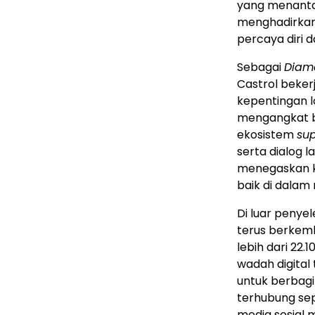
yang menantan
menghadirkan
percaya diri
Sebagai
Diam
Castrol beker
kepentingan 
mengangkat b
ekosistem
sup
serta dialog 
menegaskan 
baik di dalam 
Di luar penye
terus berkemb
lebih dari 22.
wadah digital
untuk berbagi
terhubung sep
media sosial 