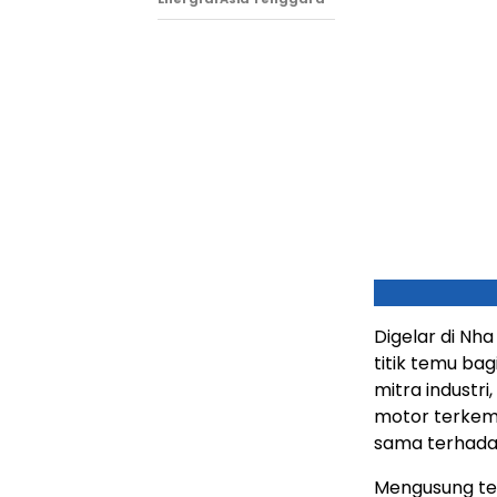
Digelar di Nha
titik temu ba
mitra industri,
motor terkemu
sama terhadap
Mengusung tem