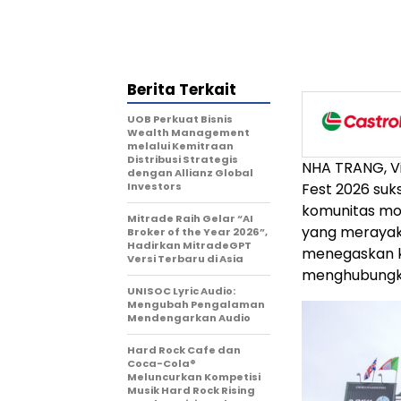
Berita Terkait
UOB Perkuat Bisnis
Wealth Management
melalui Kemitraan
Distribusi Strategis
NHA TRANG, V
dengan Allianz Global
Investors
Fest 2026 suk
komunitas mot
Mitrade Raih Gelar “AI
yang merayaka
Broker of the Year 2026”,
Hadirkan MitradeGPT
menegaskan k
Versi Terbaru di Asia
menghubungka
UNISOC Lyric Audio:
Mengubah Pengalaman
Mendengarkan Audio
Hard Rock Cafe dan
Coca-Cola®
Meluncurkan Kompetisi
Musik Hard Rock Rising