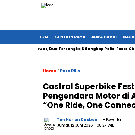
HOME
CIREBON RAYA
JAWA BARAT
NASI
9 Orang Tewas, Dua Tersangka Ditangkap Polisi Resor Cirebon
Home
Pers Rilis
/
Castrol Superbike Fest
Pengendara Motor di 
“One Ride, One Connec
Tim Harian Cirebon
- Pewarta
Jumat, 12 Juni 2026
- 08:27 WIB