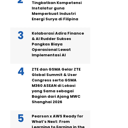
Tingkatkan Kompetensi
Instalatur guna
Memperkuat Industri
Energi Surya di Filipina
Kolaborasi Adira Finance
& AI Rudder Sukses
Pangkas Biaya
Operasional Lewat
Implementasi AI
ZTE dan GSMA Gelar ZTE
Global Summit & User
Congress serta GSMA
M360 ASEAN di Lokasi
yang Sama sebagai
Bagian dari Ajang MWC
Shanghai 2026
Pearson x AWS Ready for
What’s Next: From
Learning to Earning in the