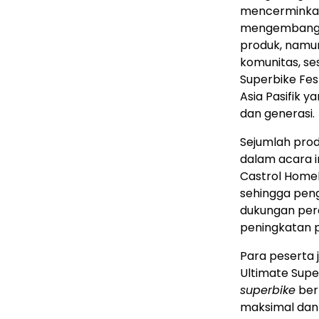
mencerminkan
mengembangka
produk, namun
komunitas, ses
Superbike Fes
Asia Pasifik
dan generasi.
Sejumlah prod
dalam acara in
Castrol Homel
sehingga pen
dukungan per
peningkatan 
Para peserta
Ultimate Sup
superbike
berk
maksimal dan 