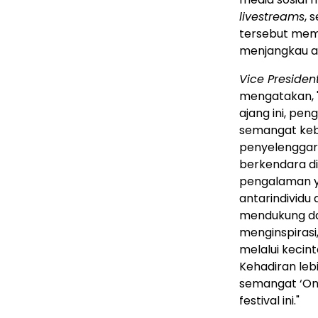
livestreams
, 
tersebut memb
menjangkau aud
Vice Presiden
mengatakan, "
ajang ini, pe
semangat keb
penyelenggar
berkendara di
pengalaman y
antarindividu
mendukung d
menginspiras
melalui kecin
Kehadiran leb
semangat ‘On
festival ini."