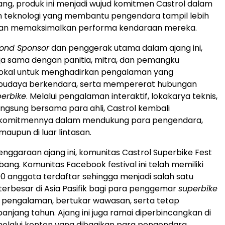
g, produk ini menjadi wujud komitmen Castrol dalam
 teknologi yang membantu pengendara tampil lebih
 dan memaksimalkan performa kendaraan mereka.
ond Sponsor
dan penggerak utama dalam ajang ini,
ja sama dengan panitia, mitra, dan pemangku
lokal untuk menghadirkan pengalaman yang
udaya berkendara, serta mempererat hubungan
erbike
. Melalui pengalaman interaktif, lokakarya teknis,
langsung bersama para ahli, Castrol kembali
komitmennya dalam mendukung para pengendara,
maupun di luar lintasan.
lenggaraan ajang ini, komunitas Castrol Superbike Fest
ang. Komunitas Facebook festival ini telah memiliki
100 anggota terdaftar sehingga menjadi salah satu
 terbesar di Asia Pasifik bagi para penggemar
superbike
 pengalaman, bertukar wawasan, serta tetap
anjang tahun. Ajang ini juga ramai diperbincangkan di
melalui konten yang dibagikan para pengendara,