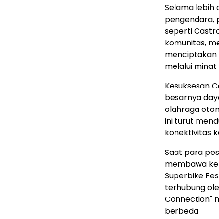
Selama lebih 
pengendara, pe
seperti Castr
komunitas, m
menciptakan 
melalui minat
Kesuksesan C
besarnya daya
olahraga otom
ini turut men
konektivitas 
Saat para pe
membawa kena
Superbike Fe
terhubung ole
Connection" m
berbeda