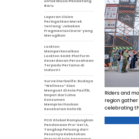
untuk Musisi Pendatang
Baru
Laporan Cision
Peringatkan Merek
tentang ‘Jebakan
Fragmentasi Data’ yang
Merugikan
Lockton
Memperkenalkan
Lockton SAGE: Platform
Kecerdasan Perusahaan
Terpadu Pertama di
Industri
Survei Herbalife: Budaya
“Wellness” Kian
Menguat di Asia Pasifik,
Riders and mo
Empat dari Lima
region gather
Konsumen
Memprioritaskan
celebrating th
Kesehatan Holistik
PCG Global Rampungkan
Pendanaan Pra-Seri A,
Tangkap Peluang dari
Pesatnya Kebutuhan
Energi di Asia Tenggara