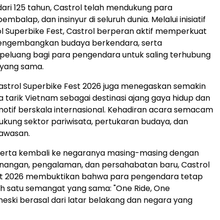
dari 125 tahun, Castrol telah mendukung para
mbalap, dan insinyur di seluruh dunia. Melalui inisiatif
ol Superbike Fest, Castrol berperan aktif memperkuat
engembangkan budaya berkendara, serta
peluang bagi para pengendara untuk saling terhubung
 yang sama.
astrol Superbike Fest 2026 juga menegaskan semakin
 tarik Vietnam sebagai destinasi ajang gaya hidup dan
otif berskala internasional. Kehadiran acara semacam
dukung sektor pariwisata, pertukaran budaya, dan
kawasan.
serta kembali ke negaranya masing-masing dengan
ngan, pengalaman, dan persahabatan baru, Castrol
st 2026 membuktikan bahwa para pengendara tetap
h satu semangat yang sama: "One Ride, One
eski berasal dari latar belakang dan negara yang