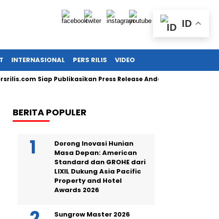
ID
T
INTERNASIONAL
PERS RILIS
VIDEO
.com Siap Publikasikan Press Release Anda!
Guru SD di Cirebo
BERITA POPULER
Dorong Inovasi Hunian
Masa Depan: American
Standard dan GROHE dari
LIXIL Dukung Asia Pacific
Property and Hotel
Awards 2026
Sungrow Master 2026