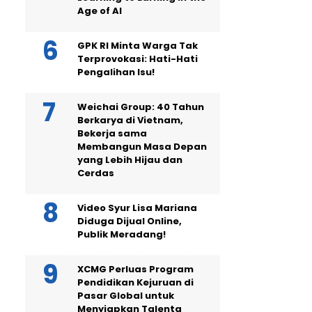
Age of AI
GPK RI Minta Warga Tak
Terprovokasi: Hati-Hati
Pengalihan Isu!
Weichai Group: 40 Tahun
Berkarya di Vietnam,
Bekerja sama
Membangun Masa Depan
yang Lebih Hijau dan
Cerdas
Video Syur Lisa Mariana
Diduga Dijual Online,
Publik Meradang!
XCMG Perluas Program
Pendidikan Kejuruan di
Pasar Global untuk
Menyiapkan Talenta