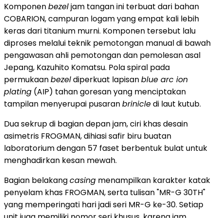
Komponen
bezel
jam tangan ini terbuat dari bahan
COBARION, campuran logam yang empat kali lebih
keras dari titanium murni. Komponen tersebut lalu
diproses melalui teknik pemotongan manual di bawah
pengawasan ahli pemotongan dan pemolesan asal
Jepang, Kazuhito Komatsu. Pola spiral pada
permukaan
bezel
diperkuat lapisan
blue arc ion
plating
(AIP) tahan goresan yang menciptakan
tampilan menyerupai pusaran
brinicle
di laut kutub.
Dua sekrup di bagian depan jam, ciri khas desain
asimetris FROGMAN, dihiasi safir biru buatan
laboratorium dengan 57 faset berbentuk bulat untuk
menghadirkan kesan mewah.
Bagian belakang
casing
menampilkan karakter katak
penyelam khas FROGMAN, serta tulisan "MR-G 30TH"
yang memperingati hari jadi seri MR-G ke-30. Setiap
unit juga memiliki nomor seri khusus, karena jam