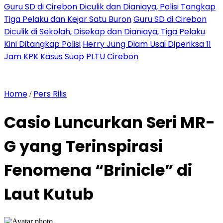
Guru SD di Cirebon Diculik dan Dianiaya, Polisi Tangkap
Tiga Pelaku dan Kejar Satu Buron
Guru SD di Cirebon
Diculik di Sekolah, Disekap dan Dianiaya, Tiga Pelaku
Kini Ditangkap Polisi
Herry Jung Diam Usai Diperiksa 11
Jam KPK Kasus Suap PLTU Cirebon
Home
Pers Rilis
/
Casio Luncurkan Seri MR-
G yang Terinspirasi
Fenomena “Brinicle” di
Laut Kutub