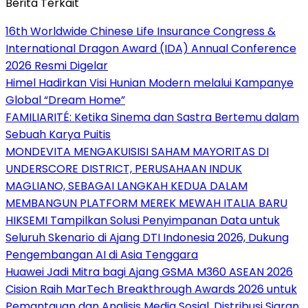
Berita Terkait
16th Worldwide Chinese Life Insurance Congress &
International Dragon Award (IDA) Annual Conference
2026 Resmi Digelar
Himel Hadirkan Visi Hunian Modern melalui Kampanye
Global “Dream Home”
FAMILIARITÉ: Ketika Sinema dan Sastra Bertemu dalam
Sebuah Karya Puitis
MONDEVITA MENGAKUISISI SAHAM MAYORITAS DI
UNDERSCORE DISTRICT, PERUSAHAAN INDUK
MAGLIANO, SEBAGAI LANGKAH KEDUA DALAM
MEMBANGUN PLATFORM MEREK MEWAH ITALIA BARU
HIKSEMI Tampilkan Solusi Penyimpanan Data untuk
Seluruh Skenario di Ajang DTI Indonesia 2026, Dukung
Pengembangan AI di Asia Tenggara
Huawei Jadi Mitra bagi Ajang GSMA M360 ASEAN 2026
Cision Raih MarTech Breakthrough Awards 2026 untuk
Pemantauan dan Analisis Media Sosial, Distribusi Siaran