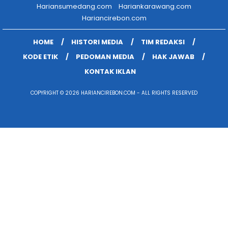
Hariansumedang.com
Hariankarawang.com
Hariancirebon.com
HOME
HISTORI MEDIA
TIM REDAKSI
KODE ETIK
PEDOMAN MEDIA
HAK JAWAB
KONTAK IKLAN
COPYRIGHT © 2026 HARIANCIREBON.COM - ALL RIGHTS RESERVED