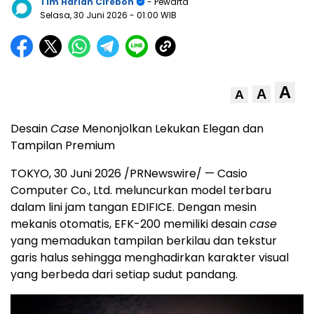
Tim Harian Cirebon
- Pewarta
Selasa, 30 Juni 2026
- 01:00 WIB
A
A
A
Desain
Case
Menonjolkan Lekukan Elegan dan
Tampilan Premium
TOKYO
,
30 Juni 2026
/PRNewswire/ — Casio
Computer Co., Ltd. meluncurkan model terbaru
dalam lini jam tangan EDIFICE. Dengan mesin
mekanis otomatis, EFK-200 memiliki desain
case
yang memadukan tampilan berkilau dan tekstur
garis halus sehingga menghadirkan karakter visual
yang berbeda dari setiap sudut pandang.