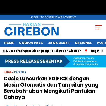
SCROLL TO CONTINUE WITH CONTENT
HOME
CIREBON RAYA
JAWA BARAT
NASIONAL
POLIT
Dua Tersangka Ditangkap Polisi Resor Cirebon
Ingin Tampil
/
Home
Pers Rilis
Casio Luncurkan EDIFICE dengan
Mesin Otomatis dan Tampilan yang
Berubah-ubah Mengikuti Pantulan
Cahaya