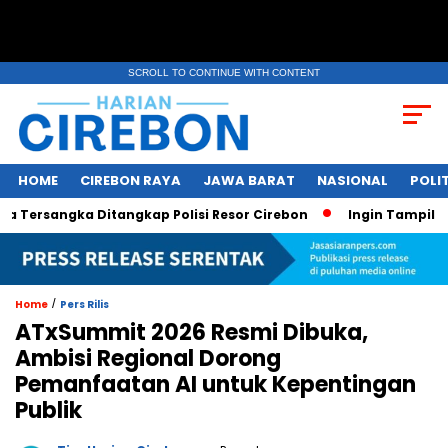
SCROLL TO CONTINUE WITH CONTENT
HOME
CIREBON RAYA
JAWA BARAT
NASIONAL
POLIT
rsangka Ditangkap Polisi Resor Cirebon
Ingin Tampil di Med
/
Home
Pers Rilis
ATxSummit 2026 Resmi Dibuka,
Ambisi Regional Dorong
Pemanfaatan AI untuk Kepentingan
Publik