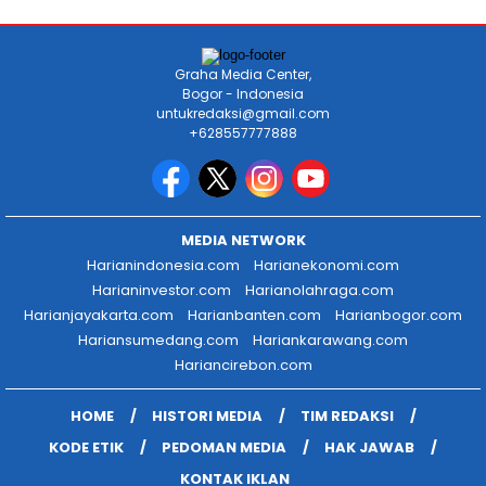
Graha Media Center,
Bogor - Indonesia
untukredaksi@gmail.com
+628557777888
MEDIA NETWORK
Harianindonesia.com
Harianekonomi.com
Harianinvestor.com
Harianolahraga.com
Harianjayakarta.com
Harianbanten.com
Harianbogor.com
Hariansumedang.com
Hariankarawang.com
Hariancirebon.com
HOME
HISTORI MEDIA
TIM REDAKSI
KODE ETIK
PEDOMAN MEDIA
HAK JAWAB
KONTAK IKLAN