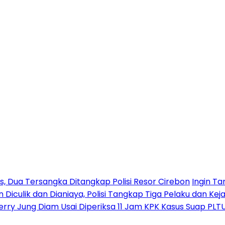
 Dua Tersangka Ditangkap Polisi Resor Cirebon
Ingin Ta
n Diculik dan Dianiaya, Polisi Tangkap Tiga Pelaku dan Kej
erry Jung Diam Usai Diperiksa 11 Jam KPK Kasus Suap PLT