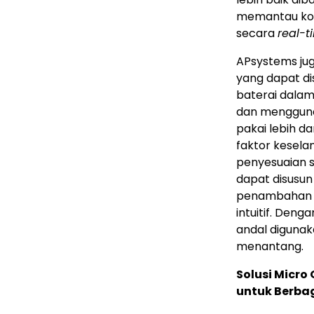
memantau kond
secara
real-t
APsystems j
yang dapat di
baterai dalam 
dan menggunak
pakai lebih d
faktor kesel
penyesuaian s
dapat disusun
penambahan ka
intuitif. Deng
andal digunak
menantang.
Solusi Micro
untuk Berbag