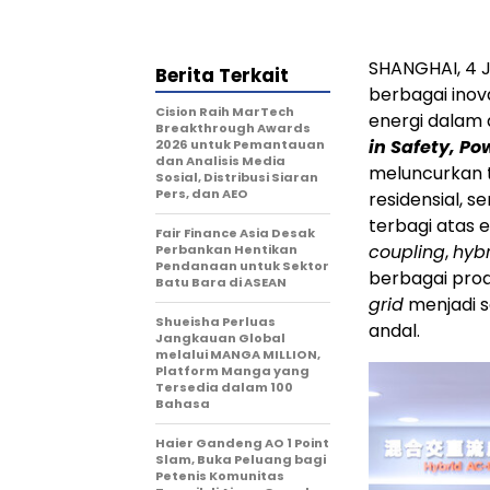
SHANGHAI, 4 
Berita Terkait
berbagai inov
Cision Raih MarTech
energi dalam 
Breakthrough Awards
in Safety, Po
2026 untuk Pemantauan
dan Analisis Media
meluncurkan t
Sosial, Distribusi Siaran
Pers, dan AEO
residensial, s
terbagi atas 
Fair Finance Asia Desak
coupling
,
hyb
Perbankan Hentikan
Pendanaan untuk Sektor
berbagai prod
Batu Bara di ASEAN
grid
menjadi s
Shueisha Perluas
andal.
Jangkauan Global
melalui MANGA MILLION,
Platform Manga yang
Tersedia dalam 100
Bahasa
Haier Gandeng AO 1 Point
Slam, Buka Peluang bagi
Petenis Komunitas