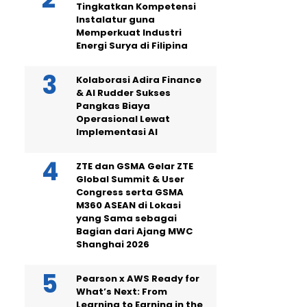
Tingkatkan Kompetensi
Instalatur guna
Memperkuat Industri
Energi Surya di Filipina
Kolaborasi Adira Finance
& AI Rudder Sukses
Pangkas Biaya
Operasional Lewat
Implementasi AI
ZTE dan GSMA Gelar ZTE
Global Summit & User
Congress serta GSMA
M360 ASEAN di Lokasi
yang Sama sebagai
Bagian dari Ajang MWC
Shanghai 2026
Pearson x AWS Ready for
What’s Next: From
Learning to Earning in the