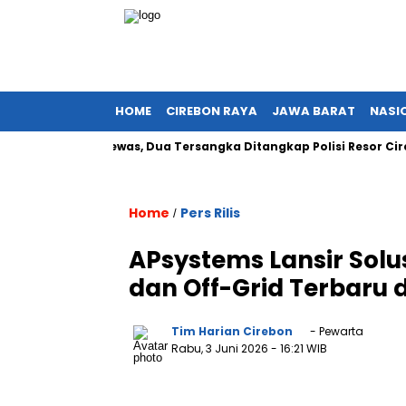
HOME
CIREBON RAYA
JAWA BARAT
NASI
9 Orang Tewas, Dua Tersangka Ditangkap Polisi Resor Cirebon
Home
Pers Rilis
/
APsystems Lansir Solu
dan Off-Grid Terbaru 
Tim Harian Cirebon
- Pewarta
Rabu, 3 Juni 2026
- 16:21 WIB