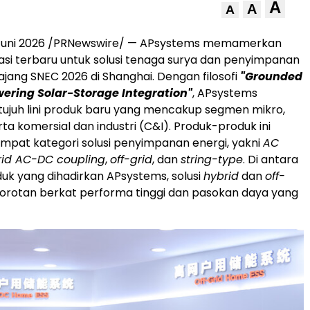
A
A
A
Juni 2026 /PRNewswire/ — APsystems memamerkan
asi terbaru untuk solusi tenaga surya dan penyimpanan
ajang SNEC 2026 di Shanghai. Dengan filosofi
"Grounded
wering Solar-Storage Integration"
, APsystems
ujuh lini produk baru yang mencakup segmen mikro,
erta komersial dan industri (C&I). Produk-produk ini
empat kategori solusi penyimpanan energi, yakni
AC
rid AC-DC coupling
,
off-grid
, dan
string-type
. Di antara
uk yang dihadirkan APsystems, solusi
hybrid
dan
off-
orotan berkat performa tinggi dan pasokan daya yang