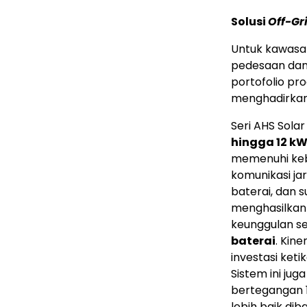
Solusi
Off-Gr
Untuk kawasan 
pedesaan dan
portofolio pr
menghadirkan
Seri AHS Sola
hingga 12 k
memenuhi keb
komunikasi ja
baterai, dan 
menghasilkan 
keunggulan s
baterai
. Kin
investasi keti
Sistem ini ju
bertegangan 1
lebih baik di