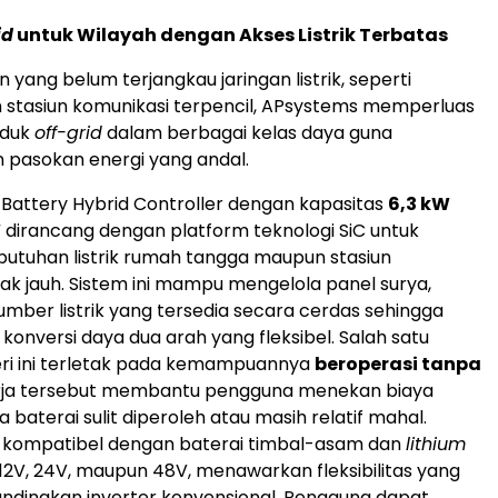
id
untuk Wilayah dengan Akses Listrik Terbatas
yang belum terjangkau jaringan listrik, seperti
 stasiun komunikasi terpencil, APsystems memperluas
oduk
off-grid
dalam berbagai kelas daya guna
 pasokan energi yang andal.
r Battery Hybrid Controller dengan kapasitas
6,3 kW
W
dirancang dengan platform teknologi SiC untuk
utuhan listrik rumah tangga maupun stasiun
rak jauh. Sistem ini mampu mengelola panel surya,
sumber listrik yang tersedia secara cerdas sehingga
konversi daya dua arah yang fleksibel. Salah satu
eri ini terletak pada kemampuannya
beroperasi tanpa
erja tersebut membantu pengguna menekan biaya
ka baterai sulit diperoleh atau masih relatif mahal.
ga kompatibel dengan baterai timbal-asam dan
lithium
2V, 24V, maupun 48V, menawarkan fleksibilitas yang
bandingkan inverter konvensional. Pengguna dapat