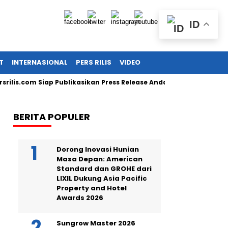
ID
T
INTERNASIONAL
PERS RILIS
VIDEO
.com Siap Publikasikan Press Release Anda!
Guru SD di Cirebo
BERITA POPULER
Dorong Inovasi Hunian
Masa Depan: American
Standard dan GROHE dari
LIXIL Dukung Asia Pacific
Property and Hotel
Awards 2026
Sungrow Master 2026