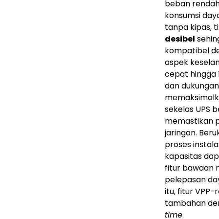
beban rendah
konsumsi daya
tanpa kipas, 
desibel
sehin
kompatibel d
aspek kesela
cepat hingga 
dan dukunga
memaksimalka
sekelas UPS b
memastikan pa
jaringan. Ber
proses instal
kapasitas dap
fitur bawaan
pelepasan day
itu, fitur V
tambahan den
time
.