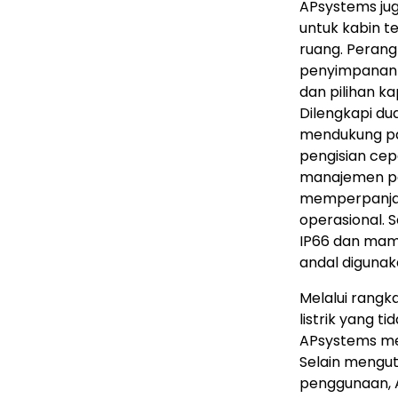
APsystems jug
untuk kabin te
ruang. Perang
penyimpanan e
dan pilihan ka
Dilengkapi du
mendukung pan
pengisian cep
manajemen pe
memperpanjan
operasional. S
IP66 dan mamp
andal digunak
Melalui rangka
listrik yang ti
APsystems me
Selain mengu
penggunaan, 