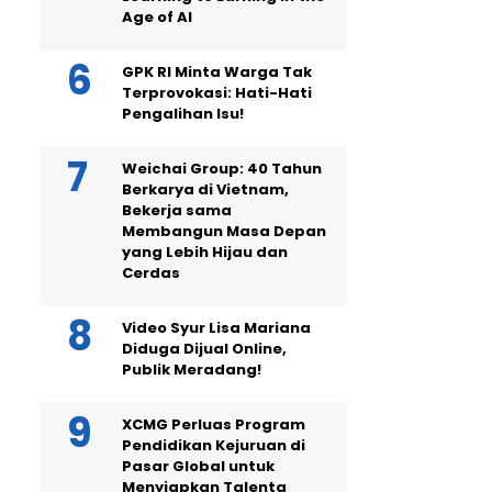
Age of AI
GPK RI Minta Warga Tak
Terprovokasi: Hati-Hati
Pengalihan Isu!
Weichai Group: 40 Tahun
Berkarya di Vietnam,
Bekerja sama
Membangun Masa Depan
yang Lebih Hijau dan
Cerdas
Video Syur Lisa Mariana
Diduga Dijual Online,
Publik Meradang!
XCMG Perluas Program
Pendidikan Kejuruan di
Pasar Global untuk
Menyiapkan Talenta