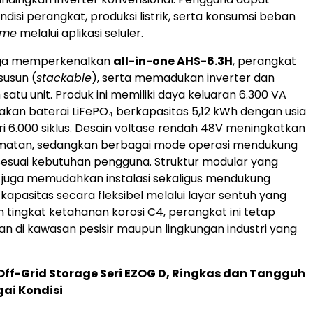
isi perangkat, produksi listrik, serta konsumsi beban
ime
melalui aplikasi seluler.
uga memperkenalkan
all-in-one AHS-6.3H
, perangkat
susun (
stackable
), serta memadukan inverter dan
satu unit. Produk ini memiliki daya keluaran 6.300 VA
an baterai LiFePO₄ berkapasitas 5,12 kWh dengan usia
ari 6.000 siklus. Desain voltase rendah 48V meningkatkan
amatan, sedangkan berbagai mode operasi mendukung
esuai kebutuhan pengguna. Struktur modular yang
 juga memudahkan instalasi sekaligus mendukung
pasitas secara fleksibel melalui layar sentuh yang
an tingkat ketahanan korosi C4, perangkat ini tetap
an di kawasan pesisir maupun lingkungan industri yang
 Off-Grid Storage Seri EZOG D, Ringkas dan Tangguh
ai Kondisi