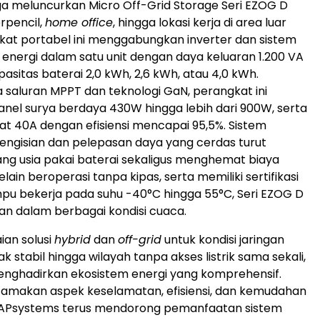
a meluncurkan Micro Off-Grid Storage Seri EZOG D
rpencil,
home office
, hingga lokasi kerja di area luar
kat portabel ini menggabungkan inverter dan sistem
nergi dalam satu unit dengan daya keluaran 1.200 VA
pasitas baterai 2,0 kWh, 2,6 kWh, atau 4,0 kWh.
a saluran MPPT dan teknologi GaN, perangkat ini
el surya berdaya 430W hingga lebih dari 900W, serta
at 40A dengan efisiensi mencapai 95,5%. Sistem
ngisian dan pelepasan daya yang cerdas turut
g usia pakai baterai sekaligus menghemat biaya
elain beroperasi tanpa kipas, serta memiliki sertifikasi
u bekerja pada suhu -40°C hingga 55°C, Seri EZOG D
an dalam berbagai kondisi cuaca.
ian solusi
hybrid
dan
off-grid
untuk kondisi jaringan
dak stabil hingga wilayah tanpa akses listrik sama sekali,
nghadirkan ekosistem energi yang komprehensif.
tamakan aspek keselamatan, efisiensi, dan kemudahan
APsystems terus mendorong pemanfaatan sistem