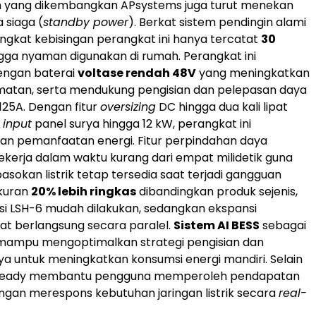
 yang dikembangkan APsystems juga turut menekan
 siaga (
standby power
). Berkat sistem pendingin alami
tingkat kebisingan perangkat ini hanya tercatat
30
gga nyaman digunakan di rumah. Perangkat ini
engan baterai
voltase rendah 48V
yang meningkatkan
matan, serta mendukung pengisian dan pelepasan daya
125A. Dengan fitur
oversizing
DC hingga dua kali lipat
n
input
panel surya hingga 12 kW, perangkat ini
n pemanfaatan energi. Fitur perpindahan daya
ekerja dalam waktu kurang dari empat milidetik guna
sokan listrik tetap tersedia saat terjadi gangguan
ukuran
20% lebih ringkas
dibandingkan produk sejenis,
asi LSH-6 mudah dilakukan, sedangkan ekspansi
at berlangsung secara paralel.
Sistem AI BESS
sebagai
 mampu mengoptimalkan strategi pengisian dan
a untuk meningkatkan konsumsi energi mandiri. Selain
PP-ready membantu pengguna memperoleh pendapatan
gan merespons kebutuhan jaringan listrik secara
real-