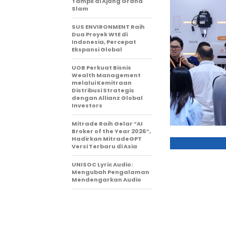
Tampil di Ajang Grand
Slam
SUS ENVIRONMENT Raih
Dua Proyek WtE di
Indonesia, Percepat
Ekspansi Global
UOB Perkuat Bisnis
Wealth Management
melalui Kemitraan
Distribusi Strategis
dengan Allianz Global
Investors
Mitrade Raih Gelar “AI
Broker of the Year 2026”,
Hadirkan MitradeGPT
Versi Terbaru di Asia
UNISOC Lyric Audio:
Mengubah Pengalaman
Mendengarkan Audio