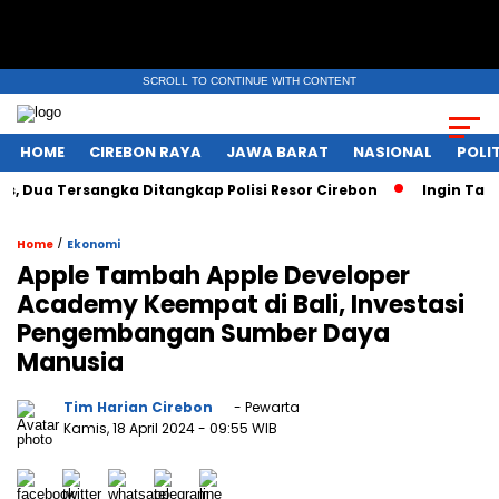
SCROLL TO CONTINUE WITH CONTENT
HOME
CIREBON RAYA
JAWA BARAT
NASIONAL
POLIT
ua Tersangka Ditangkap Polisi Resor Cirebon
Ingin Tampil 
/
Home
Ekonomi
Apple Tambah Apple Developer
Academy Keempat di Bali, Investasi
Pengembangan Sumber Daya
Manusia
Tim Harian Cirebon
- Pewarta
Kamis, 18 April 2024
- 09:55 WIB