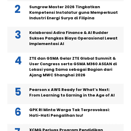
Sungrow Master 2026 Tingkatkan
Kompetensi Instalatur guna Memperkuat
Industri Energi Surya di Filipina
Kolaborasi Adira Finance & AI Rudder
Sukses Pangkas Biaya Operasional Lewat
Implementasi AI
ZTE dan GSMA Gelar ZTE Global Summit &
User Congress serta GSMA M360 ASEAN di
Lokasi yang Sama sebagai Bagian dari
Ajang MWC Shanghai 2026
Pearson x AWS Ready for What’s Next:
From Learning to Earning in the Age of AI
GPK RI Minta Warga Tak Terprovokasi:
Hati-Hati Pengalihan Isu!
XCMG Perluas Program Pendidikan