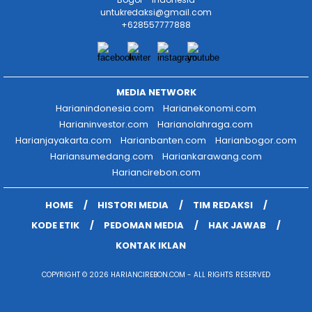
untukredaksi@gmail.com
+628557777888
MEDIA NETWORK
Harianindonesia.com
Harianekonomi.com
Harianinvestor.com
Harianolahraga.com
Harianjayakarta.com
Harianbanten.com
Harianbogor.com
Hariansumedang.com
Hariankarawang.com
Hariancirebon.com
HOME
HISTORI MEDIA
TIM REDAKSI
KODE ETIK
PEDOMAN MEDIA
HAK JAWAB
KONTAK IKLAN
COPYRIGHT © 2026 HARIANCIREBON.COM - ALL RIGHTS RESERVED