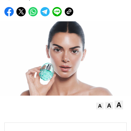
A
A
A