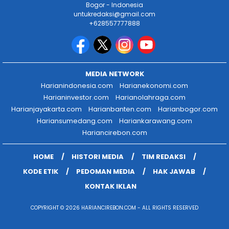
Bogor - Indonesia
untukredaksi@gmail.com
+628557777888
MEDIA NETWORK
Harianindonesia.com
Harianekonomi.com
Harianinvestor.com
Harianolahraga.com
Harianjayakarta.com
Harianbanten.com
Harianbogor.com
Hariansumedang.com
Hariankarawang.com
Hariancirebon.com
HOME
HISTORI MEDIA
TIM REDAKSI
KODE ETIK
PEDOMAN MEDIA
HAK JAWAB
KONTAK IKLAN
COPYRIGHT © 2026 HARIANCIREBON.COM - ALL RIGHTS RESERVED