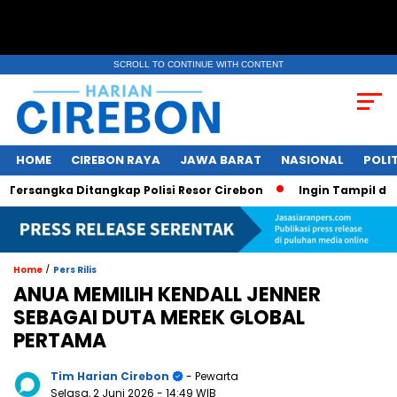
SCROLL TO CONTINUE WITH CONTENT
HOME
CIREBON RAYA
JAWA BARAT
NASIONAL
POLIT
angka Ditangkap Polisi Resor Cirebon
Ingin Tampil di Medi
/
Home
Pers Rilis
ANUA MEMILIH KENDALL JENNER
SEBAGAI DUTA MEREK GLOBAL
PERTAMA
Tim Harian Cirebon
- Pewarta
Selasa, 2 Juni 2026
- 14:49 WIB