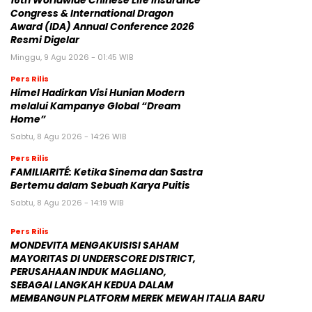
16th Worldwide Chinese Life Insurance
Congress & International Dragon
Award (IDA) Annual Conference 2026
Resmi Digelar
Minggu, 9 Agu 2026 - 01:45 WIB
Pers Rilis
Himel Hadirkan Visi Hunian Modern
melalui Kampanye Global “Dream
Home”
Sabtu, 8 Agu 2026 - 14:26 WIB
Pers Rilis
FAMILIARITÉ: Ketika Sinema dan Sastra
Bertemu dalam Sebuah Karya Puitis
Sabtu, 8 Agu 2026 - 14:19 WIB
Pers Rilis
MONDEVITA MENGAKUISISI SAHAM
MAYORITAS DI UNDERSCORE DISTRICT,
PERUSAHAAN INDUK MAGLIANO,
SEBAGAI LANGKAH KEDUA DALAM
MEMBANGUN PLATFORM MEREK MEWAH ITALIA BARU