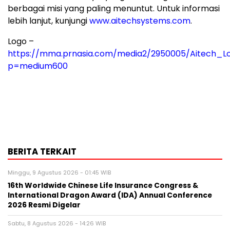
berbagai misi yang paling menuntut. Untuk informasi
lebih lanjut, kunjungi
www.aitechsystems.com
.
Logo –
https://mma.prnasia.com/media2/2950005/Aitech_Lo
p=medium600
BERITA TERKAIT
Minggu, 9 Agustus 2026 - 01:45 WIB
16th Worldwide Chinese Life Insurance Congress &
International Dragon Award (IDA) Annual Conference
2026 Resmi Digelar
Sabtu, 8 Agustus 2026 - 14:26 WIB