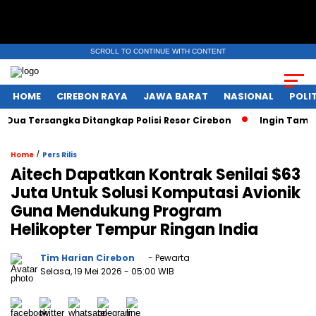
SCROLL TO CONTINUE WITH CONTENT
HOME
CIREBON RAYA
JAWA BARAT
NASIONAL
POLIT
a Tersangka Ditangkap Polisi Resor Cirebon
Ingin Tampil d
/
Home
Pers Rilis
Aitech Dapatkan Kontrak Senilai $63
Juta Untuk Solusi Komputasi Avionik
Guna Mendukung Program
Helikopter Tempur Ringan India
Tim Harian Cirebon
- Pewarta
Selasa, 19 Mei 2026
- 05:00 WIB