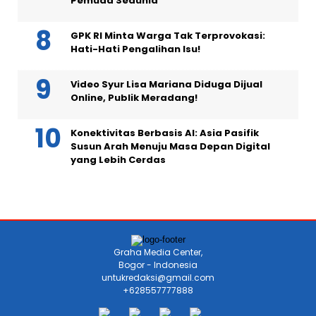
Pemuda Sedunia
GPK RI Minta Warga Tak Terprovokasi:
Hati-Hati Pengalihan Isu!
Video Syur Lisa Mariana Diduga Dijual
Online, Publik Meradang!
Konektivitas Berbasis AI: Asia Pasifik
Susun Arah Menuju Masa Depan Digital
yang Lebih Cerdas
Graha Media Center,
Bogor - Indonesia
untukredaksi@gmail.com
+628557777888