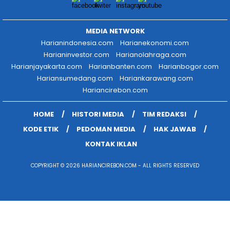
MEDIA NETWORK
Harianindonesia.com
Harianekonomi.com
Harianinvestor.com
Harianolahraga.com
Harianjayakarta.com
Harianbanten.com
Harianbogor.com
Hariansumedang.com
Hariankarawang.com
Hariancirebon.com
HOME
HISTORI MEDIA
TIM REDAKSI
KODE ETIK
PEDOMAN MEDIA
HAK JAWAB
KONTAK IKLAN
COPYRIGHT © 2026 HARIANCIREBON.COM - ALL RIGHTS RESERVED