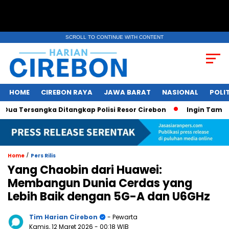
SCROLL TO CONTINUE WITH CONTENT
HOME
CIREBON RAYA
JAWA BARAT
NASIONAL
POLIT
Tersangka Ditangkap Polisi Resor Cirebon
Ingin Tampil di 
/
Home
Pers Rilis
Yang Chaobin dari Huawei:
Membangun Dunia Cerdas yang
Lebih Baik dengan 5G-A dan U6GHz
Tim Harian Cirebon
- Pewarta
Kamis, 12 Maret 2026
- 00:18 WIB