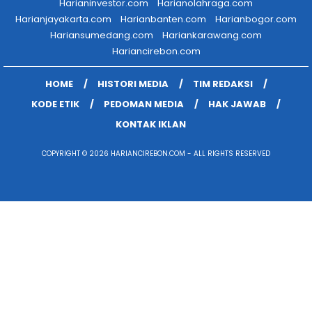
Harianinvestor.com
Harianolahraga.com
Harianjayakarta.com
Harianbanten.com
Harianbogor.com
Hariansumedang.com
Hariankarawang.com
Hariancirebon.com
HOME
HISTORI MEDIA
TIM REDAKSI
KODE ETIK
PEDOMAN MEDIA
HAK JAWAB
KONTAK IKLAN
COPYRIGHT © 2026 HARIANCIREBON.COM - ALL RIGHTS RESERVED