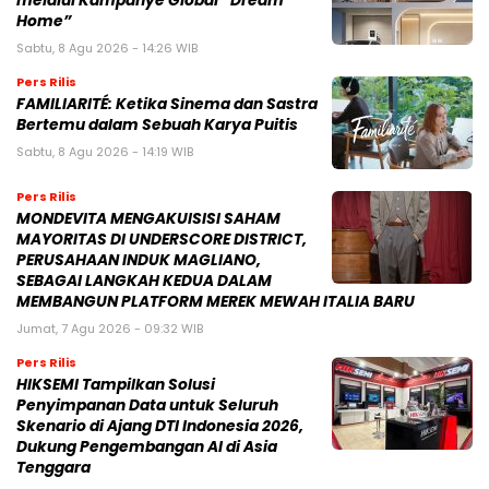
melalui Kampanye Global “Dream
Home”
Sabtu, 8 Agu 2026 - 14:26 WIB
Pers Rilis
FAMILIARITÉ: Ketika Sinema dan Sastra
Bertemu dalam Sebuah Karya Puitis
Sabtu, 8 Agu 2026 - 14:19 WIB
Pers Rilis
MONDEVITA MENGAKUISISI SAHAM
MAYORITAS DI UNDERSCORE DISTRICT,
PERUSAHAAN INDUK MAGLIANO,
SEBAGAI LANGKAH KEDUA DALAM
MEMBANGUN PLATFORM MEREK MEWAH ITALIA BARU
Jumat, 7 Agu 2026 - 09:32 WIB
Pers Rilis
HIKSEMI Tampilkan Solusi
Penyimpanan Data untuk Seluruh
Skenario di Ajang DTI Indonesia 2026,
Dukung Pengembangan AI di Asia
Tenggara