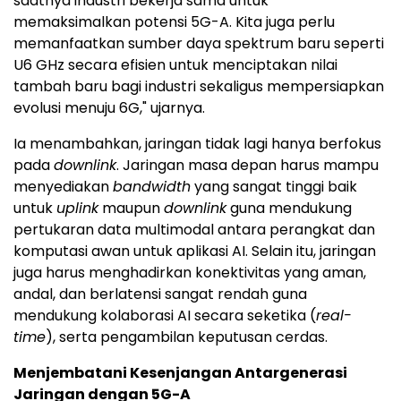
saatnya industri bekerja sama untuk
memaksimalkan potensi 5G-A. Kita juga perlu
memanfaatkan sumber daya spektrum baru seperti
U6 GHz secara efisien untuk menciptakan nilai
tambah baru bagi industri sekaligus mempersiapkan
evolusi menuju 6G," ujarnya.
Ia menambahkan, jaringan tidak lagi hanya berfokus
pada
downlink
. Jaringan masa depan harus mampu
menyediakan
bandwidth
yang sangat tinggi baik
untuk
uplink
maupun
downlink
guna mendukung
pertukaran data multimodal antara perangkat dan
komputasi awan untuk aplikasi AI. Selain itu, jaringan
juga harus menghadirkan konektivitas yang aman,
andal, dan berlatensi sangat rendah guna
mendukung kolaborasi AI secara seketika (
real-
time
), serta pengambilan keputusan cerdas.
Menjembatani Kesenjangan Antargenerasi
Jaringan dengan 5G-A