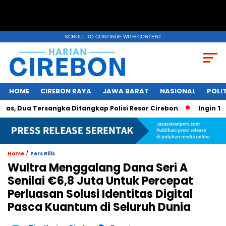
SCROLL TO CONTINUE WITH CONTENT
HOME
CIREBON RAYA
JAWA BARAT
NASIONAL
POLIT
 Dua Tersangka Ditangkap Polisi Resor Cirebon
Ingin Tampi
/
Home
Pers Rilis
Wultra Menggalang Dana Seri A
Senilai €6,8 Juta Untuk Percepat
Perluasan Solusi Identitas Digital
Pasca Kuantum di Seluruh Dunia