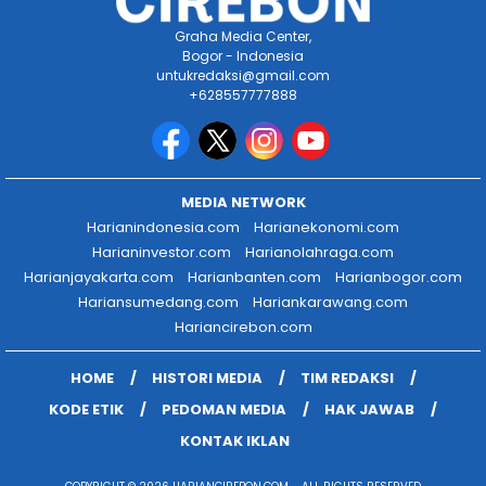
Graha Media Center,
Bogor - Indonesia
untukredaksi@gmail.com
+628557777888
MEDIA NETWORK
Harianindonesia.com
Harianekonomi.com
Harianinvestor.com
Harianolahraga.com
Harianjayakarta.com
Harianbanten.com
Harianbogor.com
Hariansumedang.com
Hariankarawang.com
Hariancirebon.com
HOME
HISTORI MEDIA
TIM REDAKSI
KODE ETIK
PEDOMAN MEDIA
HAK JAWAB
KONTAK IKLAN