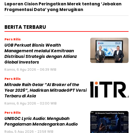
Laporan Cision Peringatkan Merek tentang ‘Jebakan
Fragmentasi Data’ yang Merugikan
BERITA TERBARU
Pers Rilis
UOB Perkuat Bisnis Wealth
Management melalui Kemitraan
Distribusi Strategis dengan Allianz
Global Investors
Kamis, 6 Agu 2026 - 06:39 WIB
Pers Rilis
Mitrade Raih Gelar “AI Broker of the
Year 2026”, Hadirkan MitradeGPT Versi
Terbaru di Asia
Kamis, 6 Agu 2026 - 02:00 WIB
Pers Rilis
UNISOC Lyric Audio: Mengubah
Pengalaman Mendengarkan Audio
Rabu, 5 Agu 2026 - 23:58 WIB