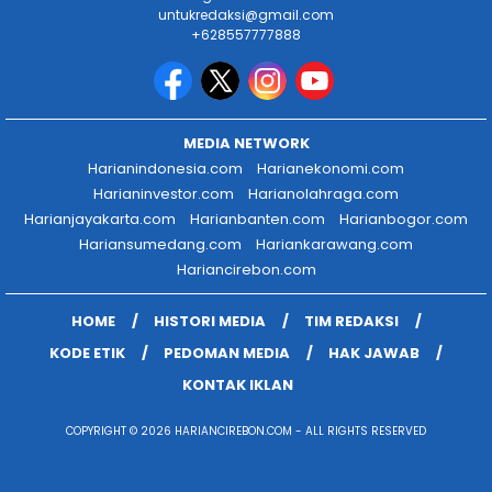
untukredaksi@gmail.com
+628557777888
MEDIA NETWORK
Harianindonesia.com
Harianekonomi.com
Harianinvestor.com
Harianolahraga.com
Harianjayakarta.com
Harianbanten.com
Harianbogor.com
Hariansumedang.com
Hariankarawang.com
Hariancirebon.com
HOME
HISTORI MEDIA
TIM REDAKSI
KODE ETIK
PEDOMAN MEDIA
HAK JAWAB
KONTAK IKLAN
COPYRIGHT © 2026 HARIANCIREBON.COM - ALL RIGHTS RESERVED