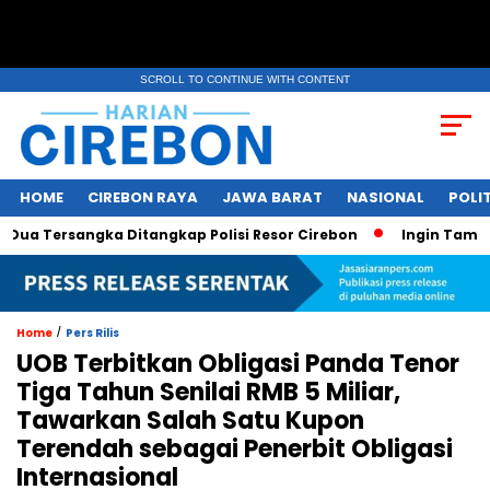
SCROLL TO CONTINUE WITH CONTENT
HOME
CIREBON RAYA
JAWA BARAT
NASIONAL
POLIT
 Tersangka Ditangkap Polisi Resor Cirebon
Ingin Tampil di
/
Home
Pers Rilis
UOB Terbitkan Obligasi Panda Tenor
Tiga Tahun Senilai RMB 5 Miliar,
Tawarkan Salah Satu Kupon
Terendah sebagai Penerbit Obligasi
Internasional