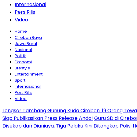
Internasional
Pers Rilis
Video
Home
Cirebon Raya
Jawa Barat
Nasional
Politik
Ekonomi
Lifestyle
Entertainment
Sport
Internasional
Pers Rilis
Video
Longsor Tambang Gunung Kuda Cirebon: 19 Orang Tewas,
Siap Publikasikan Press Release Anda!
Guru SD di Cirebo
Disekap dan Dianiaya, Tiga Pelaku Kini Ditangkap Polisi
H