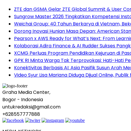
ZTE dan GSMA Gelar ZTE Global Summit & User Co
Sungrow Master 2026 Tingkatkan Kompetensi Instala
Weichai Group: 40 Tahun Berkarya di Vietnam, B
Dorong Inovasi Hunian Masa Depan: American Stand
Pearson x AWS Ready for What’s Next: From Learning
Kolaborasi Adira Finance & AI Rudder Sukses Pang
XCMG Perluas Program Pendidikan Kejuruan di Pa
GPK RI Minta Warga Tak Terprovokasi: Hati-Hati Pen
Konektivitas Berbasis AI: Asia Pasifik Susun Arah 
Video Syur Lisa Mariana Diduga Dijual Online, Publi
Graha Media Center,
Bogor - Indonesia
untukredaksi@gmail.com
+628557777888