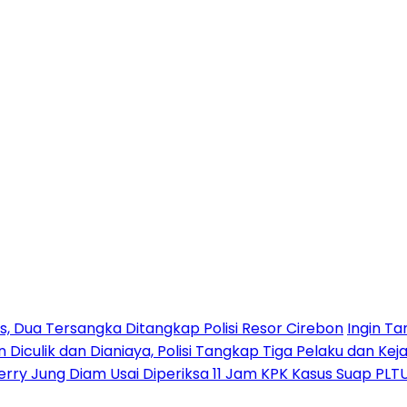
 Dua Tersangka Ditangkap Polisi Resor Cirebon
Ingin Ta
n Diculik dan Dianiaya, Polisi Tangkap Tiga Pelaku dan Kej
erry Jung Diam Usai Diperiksa 11 Jam KPK Kasus Suap PLT