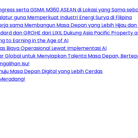
ngress serta GSMA M360 ASEAN di Lokasi yang Sama seba
tur guna Memperkuat Industri Energi Surya di Filipina
ekerja sama Membangun Masa Depan yang Lebih Hijau dan
ard dan GROHE dari LIXIL Dukung Asia Pacific Property 
 to Earning in the Age of AI
kas Biaya Operasional Lewat Implementasi AI
sar Global untuk Menyiapkan Talenta Masa Depan, Berte
galihan Isu!
Menuju Masa Depan Digital yang Lebih Cerdas
k Meradang!