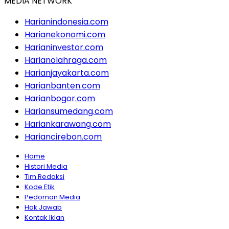
MEDIA NETWORK
Harianindonesia.com
Harianekonomi.com
Harianinvestor.com
Harianolahraga.com
Harianjayakarta.com
Harianbanten.com
Harianbogor.com
Hariansumedang.com
Hariankarawang.com
Hariancirebon.com
Home
Histori Media
Tim Redaksi
Kode Etik
Pedoman Media
Hak Jawab
Kontak Iklan