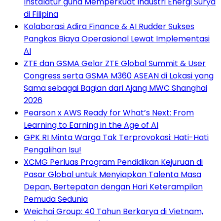
Instalatur guna Memperkuat Industri Energi Surya
di Filipina
Kolaborasi Adira Finance & AI Rudder Sukses
Pangkas Biaya Operasional Lewat Implementasi
AI
ZTE dan GSMA Gelar ZTE Global Summit & User
Congress serta GSMA M360 ASEAN di Lokasi yang
Sama sebagai Bagian dari Ajang MWC Shanghai
2026
Pearson x AWS Ready for What’s Next: From
Learning to Earning in the Age of AI
GPK RI Minta Warga Tak Terprovokasi: Hati-Hati
Pengalihan Isu!
XCMG Perluas Program Pendidikan Kejuruan di
Pasar Global untuk Menyiapkan Talenta Masa
Depan, Bertepatan dengan Hari Keterampilan
Pemuda Sedunia
Weichai Group: 40 Tahun Berkarya di Vietnam,