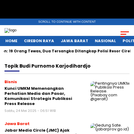
SCROLL TO CONTINUE WITH CONTENT
HOME
CIREBON RAYA
JAWA BARAT
NASIONAL
POLIT
: 19 Orang Tewas, Dua Tersangka Ditangkap Polisi Resor Cirebo
Topik
Budi Purnomo Karjodihardjo
Bisnis
Kunci UMKM Memenangkan
Perhatian Media dan Pasar,
Komunikasi Strategis Publikasi
Press Release
Sabtu, 24 Mei 2025 - 06:51 WIB
Jawa Barat
Jabar Media Circle (JMC) Ajak