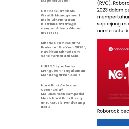
Ekspansi Global
(RVC), Roboro
2023 dalam pe
UOB Perkuat Bisnis
Wealth Management
mempertahank
melalui Kemitraan
sepanjang mas
Distribusi Strategis
dengan Allianz Global
nomor satu di
Investors
Mitrade Raih Gelar “AI
Broker of the Year 2026”,
Hadirkan MitradeGPT
Versi Terbaru di Asia
UNISOC Lyric Audio:
Mengubah Pengalaman
Mendengarkan Audio
Hard Rock Cafe dan
Coca-Cola®
Meluncurkan Kompetisi
Musik Hard Rock Rising
untuk Musisi Pendatang
Baru
Roborock bec