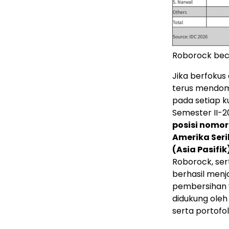
Roborock bec
Jika berfokus
terus mendom
pada setiap k
Semester II-
posisi nomor
Amerika Seri
(Asia Pasifik
Roborock, ser
berhasil men
pembersihan 
didukung oleh 
serta portofo