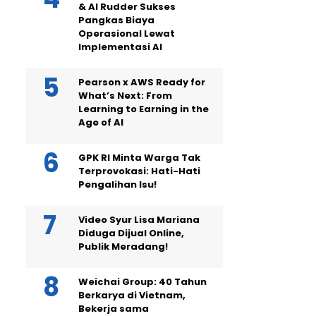
& AI Rudder Sukses
Pangkas Biaya
Operasional Lewat
Implementasi AI
Pearson x AWS Ready for
What’s Next: From
Learning to Earning in the
Age of AI
GPK RI Minta Warga Tak
Terprovokasi: Hati-Hati
Pengalihan Isu!
Video Syur Lisa Mariana
Diduga Dijual Online,
Publik Meradang!
Weichai Group: 40 Tahun
Berkarya di Vietnam,
Bekerja sama