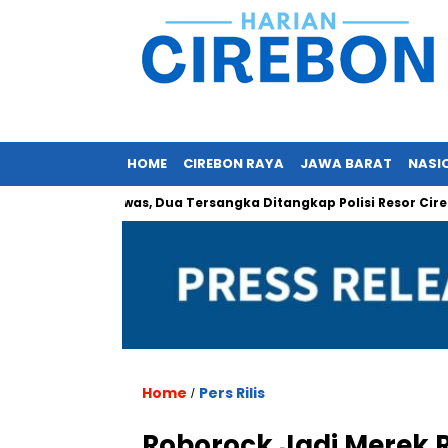
HOME
CIREBON RAYA
JAWA BARAT
NASI
 Orang Tewas, Dua Tersangka Ditangkap Polisi Resor Cirebon
Home
Pers Rilis
/
Roborock Jadi Merek R