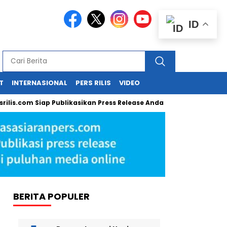
ID
T
INTERNASIONAL
PERS RILIS
VIDEO
om Siap Publikasikan Press Release Anda!
Guru SD di Cirebon
BERITA POPULER