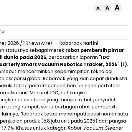
A
A
A
ret 2026
/PRNewswire/ — Roborock hari ini
 statusnya sebagai merek
robot pembersih pintar
i dunia pada 2025
, berdasarkan laporan
"IDC
arterly Smart Vacuum Robotics Tracker, 2025" (1)
.
ersebut mencerminkan kepemimpinan teknologi
ta ekspansi global Roborock yang kian cepat di industri
masuki tahap perkembangan baru dengan portofolio
emakin luas. Menurut IDC, bahkan jika
gkan perusahaan yang menjual robot penyedot
pemotong rumput, serta berbagai robot pembersih
lainnya, Roborock tetap menempati posisi nomor satu
penjualan produk (5,8 juta unit pada 2025) dan pangsa
 17,7%. Khusus untuk kategori
Robot Vacuum Cleaner