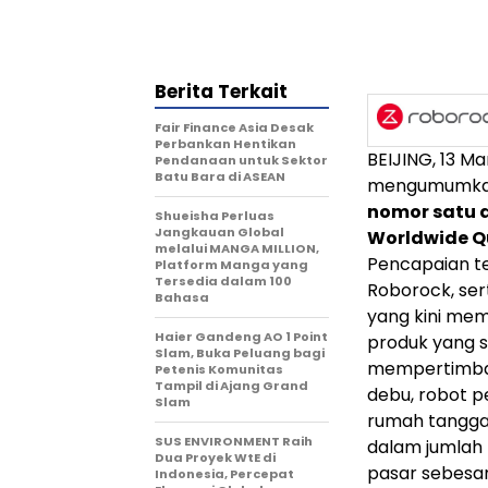
Berita Terkait
Fair Finance Asia Desak
Perbankan Hentikan
BEIJING
,
13 Ma
Pendanaan untuk Sektor
Batu Bara di ASEAN
mengumumkan
nomor satu d
Shueisha Perluas
Jangkauan Global
Worldwide Qu
melalui MANGA MILLION,
Pencapaian t
Platform Manga yang
Tersedia dalam 100
Roborock, ser
Bahasa
yang kini me
Haier Gandeng AO 1 Point
produk yang s
Slam, Buka Peluang bagi
mempertimban
Petenis Komunitas
Tampil di Ajang Grand
debu, robot 
Slam
rumah tangga 
SUS ENVIRONMENT Raih
dalam jumlah 
Dua Proyek WtE di
pasar sebesar
Indonesia, Percepat