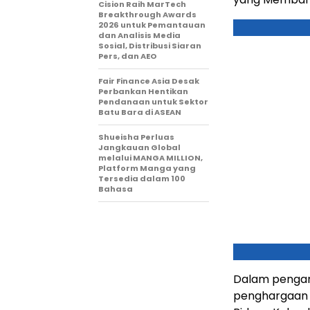
Cision Raih MarTech
Breakthrough Awards
2026 untuk Pemantauan
dan Analisis Media
Sosial, Distribusi Siaran
Pers, dan AEO
Fair Finance Asia Desak
Perbankan Hentikan
Pendanaan untuk Sektor
Batu Bara di ASEAN
Shueisha Perluas
Jangkauan Global
melalui MANGA MILLION,
Platform Manga yang
Tersedia dalam 100
Bahasa
Dalam penganu
penghargaan 