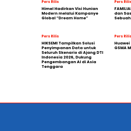
Pers Rilis
Pers Rili
Himel Hadirkan Visi Hunian
FAMILIA
Modern melalui Kampanye
dan Sa
Global “Dream Home”
Sebuah 
Pers Rilis
Pers Rili
HIKSEMI Tampilkan Solusi
Huawei 
Penyimpanan Data untuk
GSMA M
Seluruh Skenario di Ajang DTI
Indonesia 2026, Dukung
Pengembangan AI di Asia
Tenggara