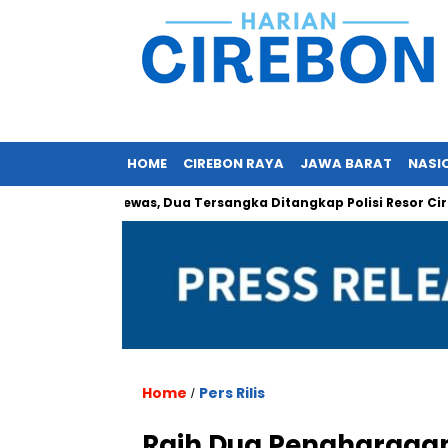
HOME
CIREBON RAYA
JAWA BARAT
NASI
 Orang Tewas, Dua Tersangka Ditangkap Polisi Resor Cirebon
Home
Pers Rilis
/
Raih Dua Penghargaan