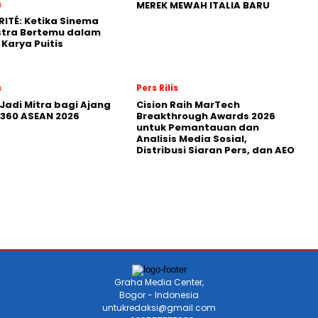
s
MEREK MEWAH ITALIA BARU
RITÉ: Ketika Sinema
stra Bertemu dalam
Karya Puitis
s
Pers Rilis
Jadi Mitra bagi Ajang
Cision Raih MarTech
360 ASEAN 2026
Breakthrough Awards 2026
untuk Pemantauan dan
Analisis Media Sosial,
Distribusi Siaran Pers, dan AEO
Graha Media Center,
Bogor - Indonesia
untukredaksi@gmail.com