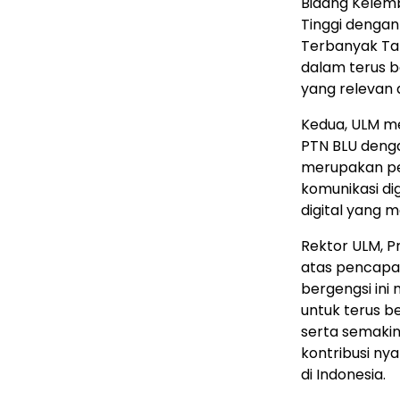
Bidang Kelem
Tinggi dengan
Terbanyak Ta
dalam terus 
yang relevan 
Kedua, ULM me
PTN BLU deng
merupakan pe
komunikasi dig
digital yang m
Rektor ULM, Pr
atas pencapa
bergengsi ini
untuk terus 
serta semak
kontribusi ny
di
Indonesia
.