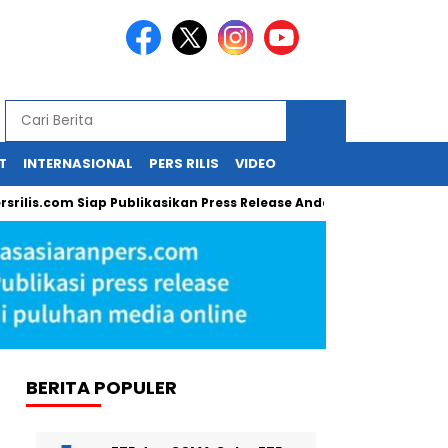
T
INTERNASIONAL
PERS RILIS
VIDEO
om Siap Publikasikan Press Release Anda!
Guru SD di Cirebon
BERITA POPULER