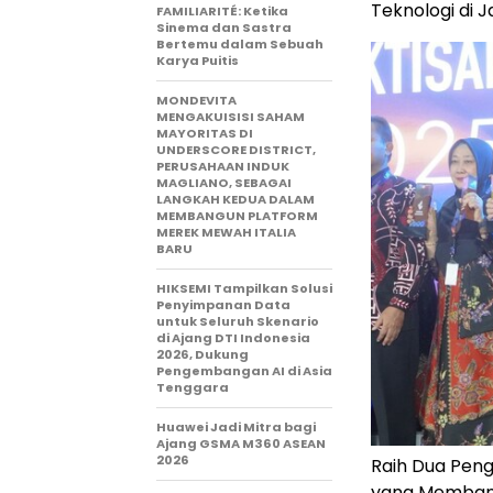
Teknologi di
J
FAMILIARITÉ: Ketika
Sinema dan Sastra
Bertemu dalam Sebuah
Karya Puitis
MONDEVITA
MENGAKUISISI SAHAM
MAYORITAS DI
UNDERSCORE DISTRICT,
PERUSAHAAN INDUK
MAGLIANO, SEBAGAI
LANGKAH KEDUA DALAM
MEMBANGUN PLATFORM
MEREK MEWAH ITALIA
BARU
HIKSEMI Tampilkan Solusi
Penyimpanan Data
untuk Seluruh Skenario
di Ajang DTI Indonesia
2026, Dukung
Pengembangan AI di Asia
Tenggara
Huawei Jadi Mitra bagi
Ajang GSMA M360 ASEAN
2026
Raih Dua Peng
yang Membang