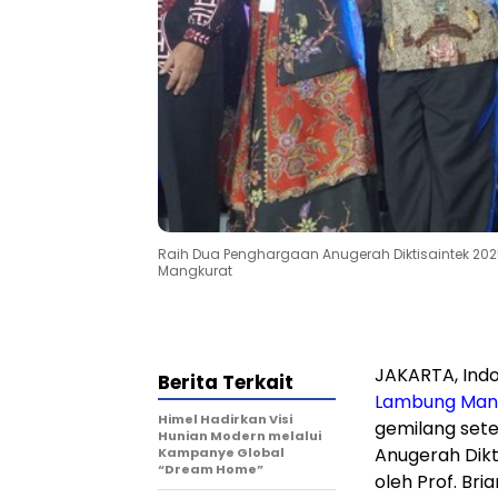
Raih Dua Penghargaan Anugerah Diktisaintek 2
Mangkurat
JAKARTA, Ind
Berita Terkait
Lam
bung Man
Himel Hadirkan Visi
gemilang sete
Hunian Modern melalui
Anugerah Dikt
Kampanye Global
“Dream Home”
oleh Prof. Bria