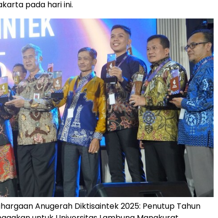
akarta
pada hari ini.
hargaan Anugerah Diktisaintek 2025: Penutup Tahun
gakan untuk Universitas Lambung Mangkurat