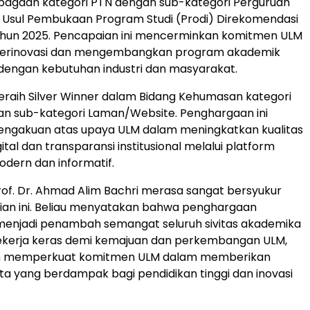
bagaan kategori PTN dengan sub-kategori Perguruan
 Usul Pembukaan Program Studi (Prodi) Direkomendasi
hun 2025. Pencapaian ini mencerminkan komitmen ULM
berinovasi dan mengembangkan program akademik
dengan kebutuhan industri dan masyarakat.
raih Silver Winner dalam Bidang Kehumasan kategori
an sub-kategori Laman/Website. Penghargaan ini
ngakuan atas upaya ULM dalam meningkatkan kualitas
ital dan transparansi institusional melalui platform
odern dan informatif.
of. Dr.
Ahmad Alim Bachri
merasa sangat bersyukur
ian ini. Beliau menyatakan bahwa penghargaan
 menjadi penambah semangat seluruh sivitas akademika
bekerja keras demi kemajuan dan perkembangan ULM,
in memperkuat komitmen ULM dalam memberikan
ata yang berdampak bagi pendidikan tinggi dan inovasi