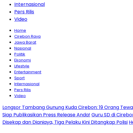
Internasional
Pers Rilis
Video
Home
Cirebon Raya
Jawa Barat
Nasional
Politik
Ekonomi
Lifestyle
Entertainment
Sport
Internasional
Pers Rilis
Video
Longsor Tambang Gunung Kuda Cirebon: 19 Orang Tewas,
Siap Publikasikan Press Release Anda!
Guru SD di Cirebo
Disekap dan Dianiaya, Tiga Pelaku Kini Ditangkap Polisi
H