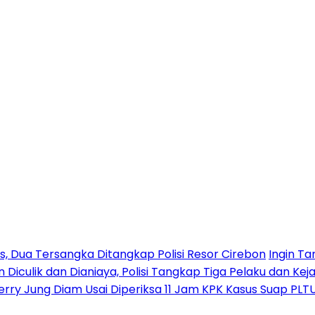
 Dua Tersangka Ditangkap Polisi Resor Cirebon
Ingin Ta
n Diculik dan Dianiaya, Polisi Tangkap Tiga Pelaku dan Kej
erry Jung Diam Usai Diperiksa 11 Jam KPK Kasus Suap PLT