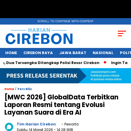
SCROLL TO CONTINUE WITH CONTENT
HOME
CIREBON RAYA
JAWA BARAT
NASIONAL
POLIT
ua Tersangka Ditangkap Polisi Resor Cirebon
Ingin Tampil 
/
Home
Pers Rilis
[MWC 2026] GlobalData Terbitkan
Laporan Resmi tentang Evolusi
Layanan Suara di Era AI
Tim Harian Cirebon
- Pewarta
Sabtu, 14 Maret 2026
- 14:28 WIB