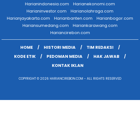
Harianindonesia.com
Harianekonomi.com
Harianinvestor.com
Harianolahraga.com
Harianjayakarta.com
Harianbanten.com
Harianbogor.com
Hariansumedang.com
Hariankarawang.com
Hariancirebon.com
HOME
HISTORI MEDIA
TIM REDAKSI
KODE ETIK
PEDOMAN MEDIA
HAK JAWAB
KONTAK IKLAN
COPYRIGHT © 2026 HARIANCIREBON.COM - ALL RIGHTS RESERVED