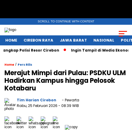
SCROLL TO CONTINUE WITH CONTENT
HOME
CIREBON RAYA
JAWA BARAT
NASIONAL
POLIT
ap Polisi Resor Cirebon
Ingin Tampil di Media Ekonomi dan 
/
Home
Pers Rilis
Merajut Mimpi dari Pulau: PSDKU ULM
Hadirkan Kampus hingga Pelosok
Kotabaru
Tim Harian Cirebon
- Pewarta
Rabu, 25 Februari 2026
- 08:39 WIB