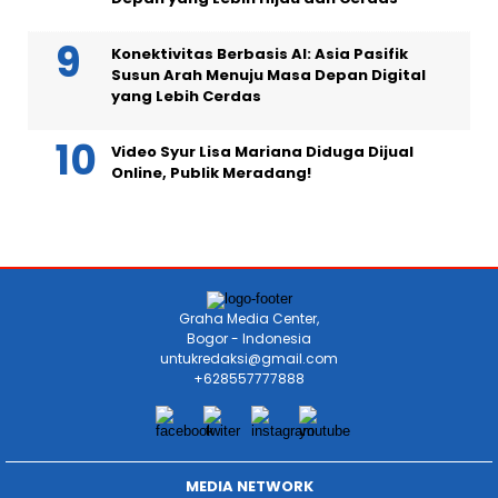
Konektivitas Berbasis AI: Asia Pasifik
Susun Arah Menuju Masa Depan Digital
yang Lebih Cerdas
Video Syur Lisa Mariana Diduga Dijual
Online, Publik Meradang!
Graha Media Center,
Bogor - Indonesia
untukredaksi@gmail.com
+628557777888
MEDIA NETWORK