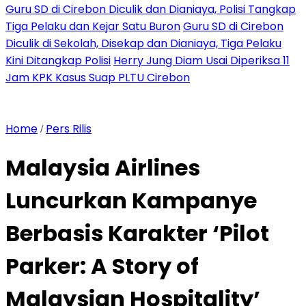
Guru SD di Cirebon Diculik dan Dianiaya, Polisi Tangkap
Tiga Pelaku dan Kejar Satu Buron
Guru SD di Cirebon
Diculik di Sekolah, Disekap dan Dianiaya, Tiga Pelaku
Kini Ditangkap Polisi
Herry Jung Diam Usai Diperiksa 11
Jam KPK Kasus Suap PLTU Cirebon
Home
Pers Rilis
/
Malaysia Airlines
Luncurkan Kampanye
Berbasis Karakter ‘Pilot
Parker: A Story of
Malaysian Hospitality’