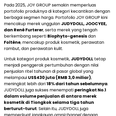
Pada 2025, JOY GROUP semakin memperluas
portofolio produknya di kategori kecantikan dengan
berbagai segmen harga. Portofolio JOY GROUP kini
mencakup merek unggulan
JUDYDOLL, JOOCYEE,
dan René Furterer
, serta merek yang tengah
berkembang seperti
Biophyto-genesis
dan
Foltène
, mencakup produk kosmetik, perawatan
rambut, dan perawatan kulit.
Untuk kategori produk kosmetik,
JUDYDOLL
tetap
menjadi penggerak pertumbuhan dengan nilai
penjualan ritel tahunan di pasar global yang
melampaui
US$430 juta (RMB 3,0 miliar)
,
meningkat lebih dari
18% dari tahun sebelumnya
.
JUDYDOLL juga sukses menempati
peringkat No.1
dalam volume penjualan di antara merek
kosmetik di Tiongkok selama tiga tahun
berturut-turut
. Selain itu, JUDYDOLL juga
memperkuat jangkauan
omnichannel
dengan