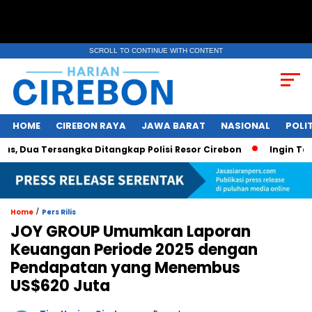
SCROLL TO CONTINUE WITH CONTENT
HOME
CIREBON RAYA
JAWA BARAT
NASIONAL
POLIT
Dua Tersangka Ditangkap Polisi Resor Cirebon
Ingin Tampil
/
Home
Pers Rilis
JOY GROUP Umumkan Laporan
Keuangan Periode 2025 dengan
Pendapatan yang Menembus
US$620 Juta