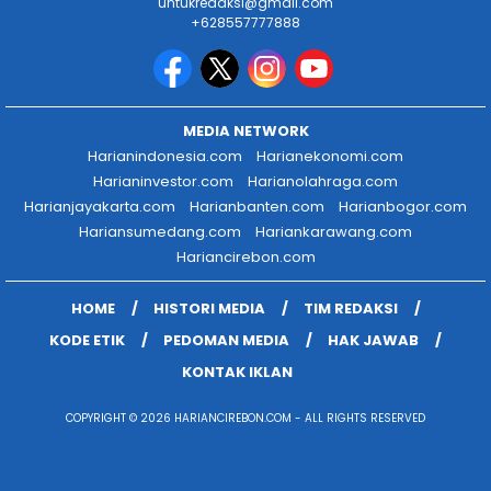
untukredaksi@gmail.com
+628557777888
MEDIA NETWORK
Harianindonesia.com
Harianekonomi.com
Harianinvestor.com
Harianolahraga.com
Harianjayakarta.com
Harianbanten.com
Harianbogor.com
Hariansumedang.com
Hariankarawang.com
Hariancirebon.com
HOME
HISTORI MEDIA
TIM REDAKSI
KODE ETIK
PEDOMAN MEDIA
HAK JAWAB
KONTAK IKLAN
COPYRIGHT © 2026 HARIANCIREBON.COM - ALL RIGHTS RESERVED