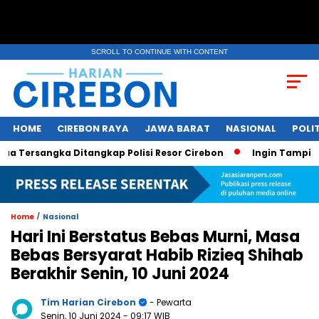
SCROLL TO CONTINUE WITH CONTENT
HOME
CIREBON RAYA
JAWA BARAT
NASIONAL
POLIT
ersangka Ditangkap Polisi Resor Cirebon
Ingin Tampil di M
/
Home
Nasional
Hari Ini Berstatus Bebas Murni, Masa
Bebas Bersyarat Habib Rizieq Shihab
Berakhir Senin, 10 Juni 2024
Tim Harian Cirebon
- Pewarta
Senin, 10 Juni 2024
- 09:17 WIB