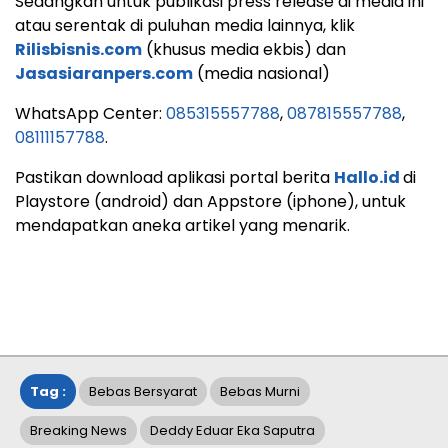
Sedangkan untuk publikasi press release di media ini
atau serentak di puluhan media lainnya, klik
Rilisbisnis.com
(khusus media ekbis) dan
Jasasiaranpers.com
(media nasional)
WhatsApp Center:
085315557788
,
087815557788
,
08111157788
.
Pastikan download aplikasi portal berita
Hallo.id
di
Playstore (android) dan Appstore (iphone), untuk
mendapatkan aneka artikel yang menarik.
Tag :
Bebas Bersyarat
Bebas Murni
Breaking News
Deddy Eduar Eka Saputra