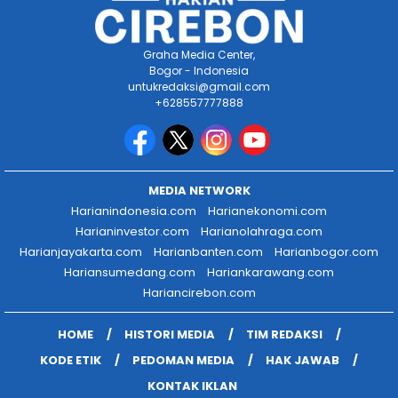
Graha Media Center,
Bogor - Indonesia
untukredaksi@gmail.com
+628557777888
MEDIA NETWORK
Harianindonesia.com
Harianekonomi.com
Harianinvestor.com
Harianolahraga.com
Harianjayakarta.com
Harianbanten.com
Harianbogor.com
Hariansumedang.com
Hariankarawang.com
Hariancirebon.com
HOME
HISTORI MEDIA
TIM REDAKSI
KODE ETIK
PEDOMAN MEDIA
HAK JAWAB
KONTAK IKLAN