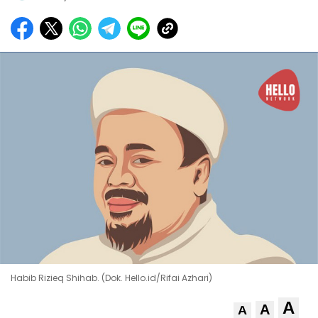
Habib Rizieq Shihab. (Dok. Hello.id/Rifai Azhari)
A
A
A