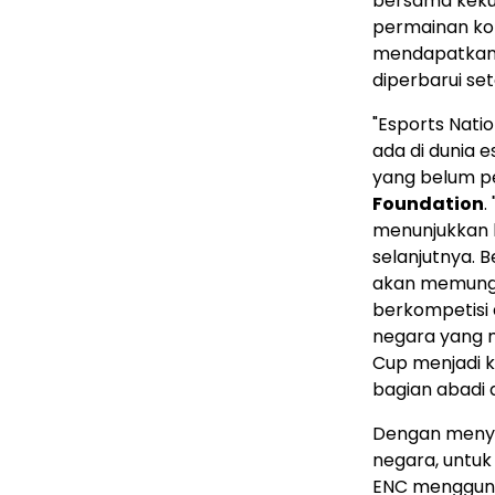
bersama kek
permainan kom
mendapatkan s
diperbarui se
"Esports Nat
ada di dunia e
yang belum p
Foundation
.
menunjukkan 
selanjutnya. 
akan memungk
berkompetisi 
negara yang m
Cup menjadi k
bagian abadi 
Dengan menya
negara, untuk
ENC mengguna