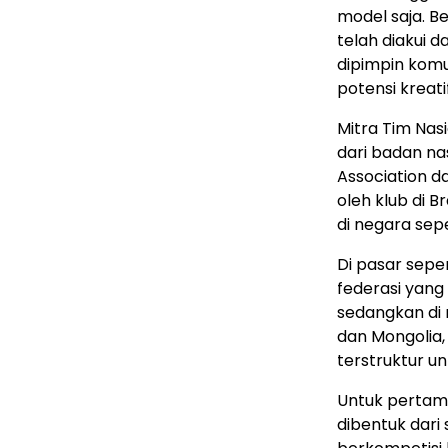
model saja. 
telah diakui d
dipimpin komu
potensi kreati
Mitra Tim Nasi
dari badan na
Association da
oleh klub di B
di negara sep
Di pasar seper
federasi yang
sedangkan di
dan Mongolia
terstruktur u
Untuk pertama
dibentuk dari