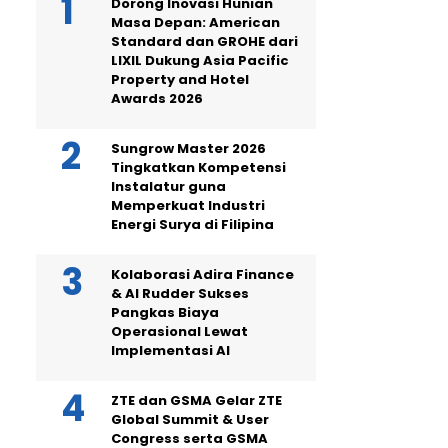
Dorong Inovasi Hunian
Masa Depan: American
Standard dan GROHE dari
LIXIL Dukung Asia Pacific
Property and Hotel
Awards 2026
Sungrow Master 2026
Tingkatkan Kompetensi
Instalatur guna
Memperkuat Industri
Energi Surya di Filipina
Kolaborasi Adira Finance
& AI Rudder Sukses
Pangkas Biaya
Operasional Lewat
Implementasi AI
ZTE dan GSMA Gelar ZTE
Global Summit & User
Congress serta GSMA