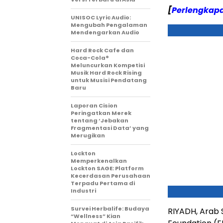
[
Perlengkap
UNISOC Lyric Audio:
Mengubah Pengalaman
Mendengarkan Audio
Hard Rock Cafe dan
Coca-Cola®
Meluncurkan Kompetisi
Musik Hard Rock Rising
untuk Musisi Pendatang
Baru
Laporan Cision
Peringatkan Merek
tentang ‘Jebakan
Fragmentasi Data’ yang
Merugikan
Lockton
Memperkenalkan
Lockton SAGE: Platform
Kecerdasan Perusahaan
Terpadu Pertama di
Industri
Survei Herbalife: Budaya
RIYADH, Arab 
“Wellness” Kian