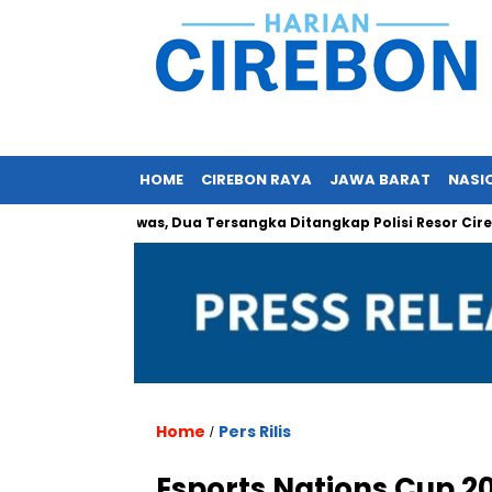
HOME
CIREBON RAYA
JAWA BARAT
NASI
 Orang Tewas, Dua Tersangka Ditangkap Polisi Resor Cirebon
Home
Pers Rilis
/
Esports Nations Cup 20