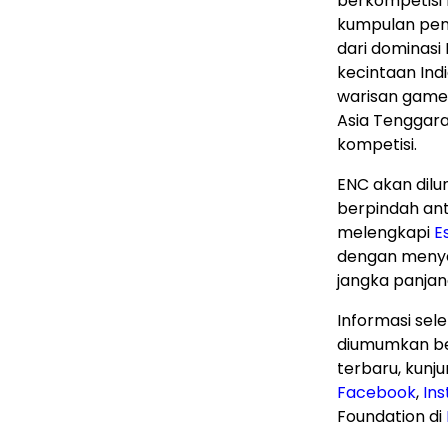
berkompetisi
kumpulan pen
dari dominasi
kecintaan Indi
warisan game 
Asia Tenggar
kompetisi.
ENC akan dil
berpindah ant
melengkapi
E
dengan menyed
jangka panjan
Informasi sel
diumumkan be
terbaru, kunj
Facebook
,
In
Foundation di