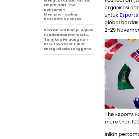
Foundation (E
Menguat di Asia Pasifik,
Empat dari Lima
organisasi dan
Konsumen
untuk
Esports
Memprioritaskan
Kesehatan Holistik
global berdas
2-29 Novembe
PCG Global Rampungkan
Pendanaan Pra-Seri A,
Tangkap Peluang dari
Pesatnya Kebutuhan
Energi di Asia Tenggara
The Esports F
more than 100 
Inilah pertam