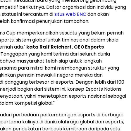
uatan-kekuatan baru yang mendorong gelombang
petitif berikutnya. Daftar organisasi dan individu yang
tatus ini tercantum di
situs web ENC
dan akan
telah konfirmasi penunjukan tambahan.
ions Cup memperkenalkan sesuatu yang belum pernah
sports: sistem global untuk tim nasional dalam skala
ernah ada,"
kata Ralf Reichert, CEO Esports
 "Tanggapan yang kami terima dari seluruh dunia
bahwa masyarakat telah siap untuk langkah
Bersama para mitra, kami membangun struktur yang
inkan pemain mewakili negara mereka dan
di panggung terbesar di esports. Dengan lebih dari 100
enjadi bagian dari sistem ini, konsep Esports Nations
enyataan, yakni menetapkan esports nasional sebagai
dalam kompetisi global."
dari perbedaan perkembangan esports di berbagai
 pertama kalinya di dunia olahraga global dan esports,
kan pendekatan berbasis kemitraan daripada satu