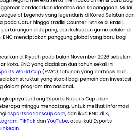
 bagi negara mereka serta membuka dimensi baru bagi
ggemar berdasarkan identitas dan kebanggaan. Mulai
 League of Legends yang legendaris di Korea Selatan dan
a pada Catur hingga tradisi Counter-Strike di Brasil,
pertarungan di Jepang, dan kekuatan game seluler di
a, ENC menciptakan panggung global yang baru bagi
uncurkan di Riyadh pada bulan November 2026 sebelum
ar kota. ENC yang diadakan dua tahun sekali ini
sports World Cup
(EWC) tahunan yang berbasis klub,
iakan struktur yang stabil bagi pemain dan investasi
g dalam program tim nasional.
engkapnya tentang Esports Nations Cup akan
berapa minggu mendatang. Untuk melihat informasi
ungi
esportsnationscup.com
, dan ikuti ENC di
X
,
stagram
,
TikTok
dan
YouTube
, atau ikuti Esports
LinkedIn
.