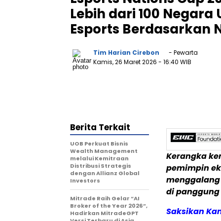
Lebih dari 100 Negar
Esports Berdasarkan 
Tim Harian Cirebon
- Pewarta
Kamis, 26 Maret 2026
- 16:40 WIB
Berita Terkait
UOB Perkuat Bisnis
Wealth Management
Kerangka ker
melalui Kemitraan
Distribusi Strategis
pemimpin ek
dengan Allianz Global
menggalang 
Investors
di panggung 
Mitrade Raih Gelar “AI
Broker of the Year 2026”,
Saksikan Ka
Hadirkan MitradeGPT
Versi Terbaru di Asia