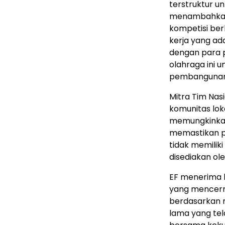
terstruktur u
menambahkan l
kompetisi ber
kerja yang a
dengan para 
olahraga ini
pembangunan 
Mitra Tim Na
komunitas lok
memungkinkan
memastikan pa
tidak memiliki
disediakan ole
EF menerima l
yang mencerm
berdasarkan n
lama yang te