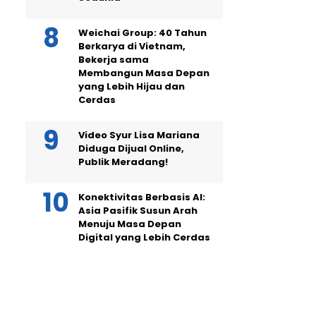
Weichai Group: 40 Tahun
Berkarya di Vietnam,
Bekerja sama
Membangun Masa Depan
yang Lebih Hijau dan
Cerdas
Video Syur Lisa Mariana
Diduga Dijual Online,
Publik Meradang!
Konektivitas Berbasis AI:
Asia Pasifik Susun Arah
Menuju Masa Depan
Digital yang Lebih Cerdas