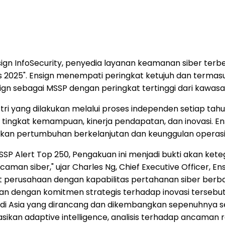
sign InfoSecurity, penyedia layanan keamanan siber terbe
s 2025". Ensign menempati peringkat ketujuh dan termas
ign sebagai MSSP dengan peringkat tertinggi dari kawasan 
tri yang dilakukan melalui proses independen setiap tah
tingkat kemampuan, kinerja pendapatan, dan inovasi. Ens
minkan pertumbuhan berkelanjutan dan keunggulan operas
SSP Alert Top 250, Pengakuan ini menjadi bukti akan ke
caman siber," ujar
Charles Ng
, Chief Executive Officer, E
 perusahaan dengan kapabilitas pertahanan siber berba
an dengan komitmen strategis terhadap inovasi tersebut
di
Asia
yang dirancang dan dikembangkan sepenuhnya sec
asikan adaptive intelligence, analisis terhadap ancama