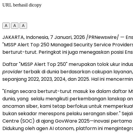
URL berhasil dicopy
A
A
A
JAKARTA, Indonesia
, 7 Januari, 2026 /PRNewswire/ — En
"MSSP Alert Top 250 Managed Security Service Provider
berturut-turut. Peringkat ini juga menegaskan posisi Ens
Daftar "MSSP Alert Top 250" merupakan tolok ukur indus
provider
terbaik di dunia berdasarkan cakupan layanan, 
sepanjang 2022, 2023, 2024, dan 2025. Hal ini mencer
"Ensign secara berturut-turut masuk ke dalam daftar M
dunia, yang selalu mengikuti perkembangan lanskap an
ancaman siber, kami tetap berfokus untuk memperkuat
bukan sekadar merespons pelaku serangan siber." Sejal
Centre (SOC) di ajang GovWare 2025—inovasi pertama 
Didukung oleh agen AI otonom, platform ini mengintegr