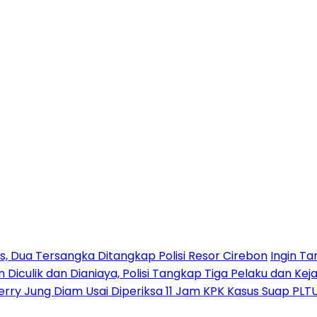
 Dua Tersangka Ditangkap Polisi Resor Cirebon
Ingin Ta
n Diculik dan Dianiaya, Polisi Tangkap Tiga Pelaku dan Kej
erry Jung Diam Usai Diperiksa 11 Jam KPK Kasus Suap PLT