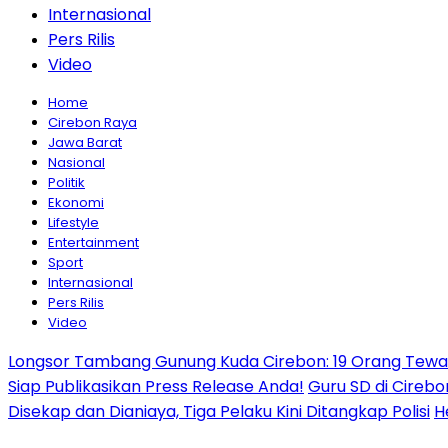
Internasional
Pers Rilis
Video
Home
Cirebon Raya
Jawa Barat
Nasional
Politik
Ekonomi
Lifestyle
Entertainment
Sport
Internasional
Pers Rilis
Video
Longsor Tambang Gunung Kuda Cirebon: 19 Orang Tewas,
Siap Publikasikan Press Release Anda!
Guru SD di Cirebo
Disekap dan Dianiaya, Tiga Pelaku Kini Ditangkap Polisi
H