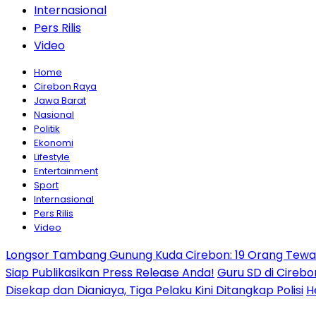
Internasional
Pers Rilis
Video
Home
Cirebon Raya
Jawa Barat
Nasional
Politik
Ekonomi
Lifestyle
Entertainment
Sport
Internasional
Pers Rilis
Video
Longsor Tambang Gunung Kuda Cirebon: 19 Orang Tewas,
Siap Publikasikan Press Release Anda!
Guru SD di Cirebo
Disekap dan Dianiaya, Tiga Pelaku Kini Ditangkap Polisi
H