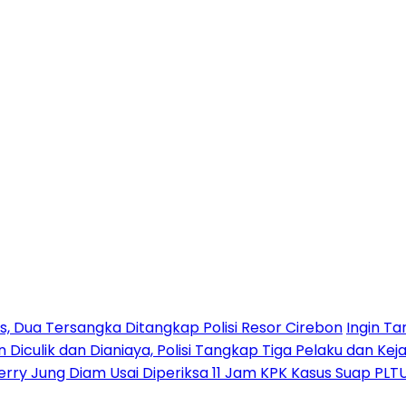
 Dua Tersangka Ditangkap Polisi Resor Cirebon
Ingin Ta
n Diculik dan Dianiaya, Polisi Tangkap Tiga Pelaku dan Kej
erry Jung Diam Usai Diperiksa 11 Jam KPK Kasus Suap PLT