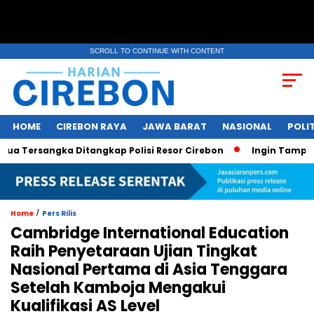
SCROLL TO CONTINUE WITH CONTENT
HOME
CIREBON RAYA
JAWA BARAT
NASIONAL
POLIT
rsangka Ditangkap Polisi Resor Cirebon
Ingin Tampil di Me
/
Home
Pers Rilis
Cambridge International Education
Raih Penyetaraan Ujian Tingkat
Nasional Pertama di Asia Tenggara
Setelah Kamboja Mengakui
Kualifikasi AS Level