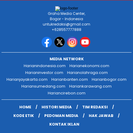
Graha Media Center,
Bogor - Indonesia
untukredaksi@gmail.com
+628557777888
MEDIA NETWORK
Harianindonesia.com
Harianekonomi.com
Harianinvestor.com
Harianolahraga.com
Harianjayakarta.com
Harianbanten.com
Harianbogor.com
Hariansumedang.com
Hariankarawang.com
Hariancirebon.com
HOME
HISTORI MEDIA
TIM REDAKSI
KODE ETIK
PEDOMAN MEDIA
HAK JAWAB
KONTAK IKLAN