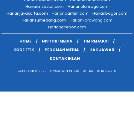
Harianinvestor.com
Harianolahraga.com
Harianjayakarta.com
Harianbanten.com
Harianbogor.com
Hariansumedang.com
Hariankarawang.com
Hariancirebon.com
HOME
HISTORI MEDIA
TIM REDAKSI
KODE ETIK
PEDOMAN MEDIA
HAK JAWAB
KONTAK IKLAN
COPYRIGHT © 2026 HARIANCIREBON.COM - ALL RIGHTS RESERVED