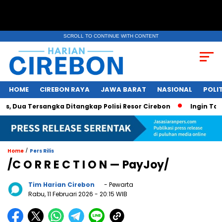
SCROLL TO CONTINUE WITH CONTENT
HOME
CIREBON RAYA
JAWA BARAT
NASIONAL
POLIT
Dua Tersangka Ditangkap Polisi Resor Cirebon
Ingin Tampil
/
Home
Pers Rilis
/C O R R E C T I O N — PayJoy/
Tim Harian Cirebon
- Pewarta
Rabu, 11 Februari 2026
- 20:15 WIB