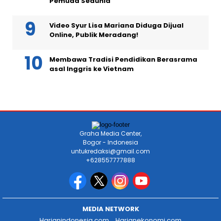
Pemuda Sedunia
Video Syur Lisa Mariana Diduga Dijual
Online, Publik Meradang!
Membawa Tradisi Pendidikan Berasrama
asal Inggris ke Vietnam
Graha Media Center,
Bogor - Indonesia
untukredaksi@gmail.com
+628557777888
MEDIA NETWORK
Harianindonesia.com
Harianekonomi.com