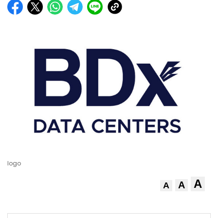
logo
A
A
A