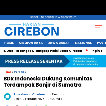
SCROLL TO CONTINUE WITH CONTENT
HOME
CIREBON RAYA
JAWA BARAT
NASIONAL
POLIT
Dua Tersangka Ditangkap Polisi Resor Cirebon
Ingin Tampi
/
Home
Pers Rilis
BDx Indonesia Dukung Komunitas
Terdampak Banjir di Sumatra
Tim Harian Cirebon
- Pewarta
Senin, 2 Februari 2026
- 02:00 WIB