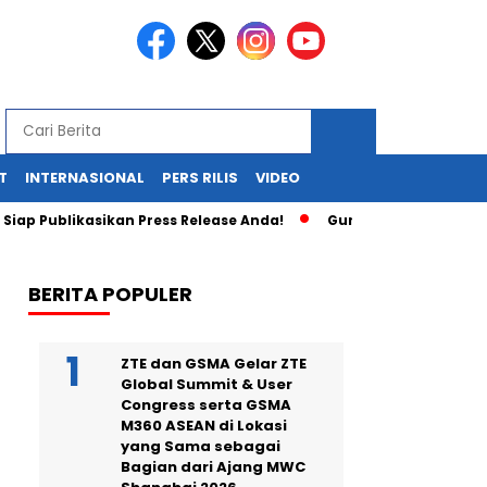
T
INTERNASIONAL
PERS RILIS
VIDEO
p Publikasikan Press Release Anda!
Guru SD di Cirebon Diculi
BERITA POPULER
ZTE dan GSMA Gelar ZTE
Global Summit & User
Congress serta GSMA
M360 ASEAN di Lokasi
yang Sama sebagai
Bagian dari Ajang MWC