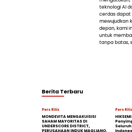
teknologi AI d
cerdas dapat 
mewujudkan ko
depan, kami i
untuk membang
tanpa batas, 
Berita Terbaru
Pers Rilis
Pers Rili
MONDEVITA MENGAKUISISI
HIKSEMI
SAHAM MAYORITAS DI
Penyim
UNDERSCORE DISTRICT,
Seluruh
PERUSAHAAN INDUK MAGLIANO,
Indones