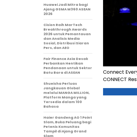
Huawei Jadi Mitra bagi
Ajang GSMA M360 ASEAN
2026
Cision Raih MarTech
Breakthrough Awards
2026 untuk Pemantauan
dan Analisis Media
Sosial, Distribusi Siaran
Pers, dan AEO
Fair Finance Asia Desak
Perbankan Hentikan
Pendanaan untuk Sektor
Connect Every
Batu Bara di ASEAN
CONNECT Resh
Shueisha Perluas
Jangkauan Global
melalui MANGA MILLION,
Platform Manga yang
Tersedia dalam 100
Bahasa
Haier Gandeng AO 1 Point
Slam, Buka Peluang bagi
Petenis Komunitas
Tampil di Ajang Grand
Slam