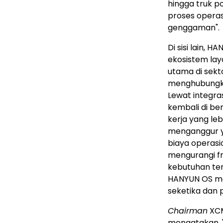
hingga truk p
proses operas
genggaman".
Di sisi lain,
ekosistem lay
utama di sekto
menghubungkan
Lewat integra
kembali di ber
kerja yang leb
menganggur ya
biaya operas
mengurangi f
kebutuhan tena
HANYUN OS me
seketika dan 
Chairman
XCM
mengatakan, 