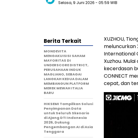
Selasa, 9 Juni 2026
- 05:59 WIB
XUZHOU, Tion
Berita Terkait
meluncurkan 
MONDEVITA
International
MENGAKUISISI SAHAM
Xuzhou. Mulai
MAYORITAS DI
UNDERSCORE DISTRICT,
kecerdasan bu
PERUSAHAAN INDUK
MAGLIANO, SEBAGAI
CONNECT mend
LANGKAH KEDUA DALAM
cepat, dan te
MEMBANGUN PLATFORM
MEREK MEWAH ITALIA
BARU
HIKSEMI Tampilkan Solusi
Penyimpanan Data
untuk Seluruh Skenario
di Ajang DTI Indonesia
2026, Dukung
Pengembangan AI di Asia
Tenggara