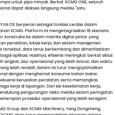
ompa untuk pipa minyak. Berkat XCMG ONE, seluruh
ional dapat diakses langsung melalui "satu
 HANYUN OS berperan sebagai fondasi cerdas dalam
anan XCMG. Platform ini mengintegrasikan 18 skenario
r konstruksi ke dalam matriks digital pintar yang
 peralatan, lokasi kerja, dan sistem manajemen.
si tersebut, data terus berkembang dan dimanfaatkan
bagai aplikasi. Hasilnya, efisiensi meningkat berkat siklus
ih singkat, alur operasional yang lebih lancar, dan waktu
ng lebih rendah. Sistem ini turut mengoptimalkan
ional dengan menghemat konsumsi bahan bakar,
rekuensi kerusakan peralatan, serta memangkas
ga kerja di lapangan. Dari sisi keselamatan kerja,
ndukung pengurangan risiko melalui sistem peringatan
penerapan prosedur operasional yang lebih seragam.
G Group dan XCMG Machinery, Yang Dongsheng,
"XCMG akan terus memperdalam integrasi antara