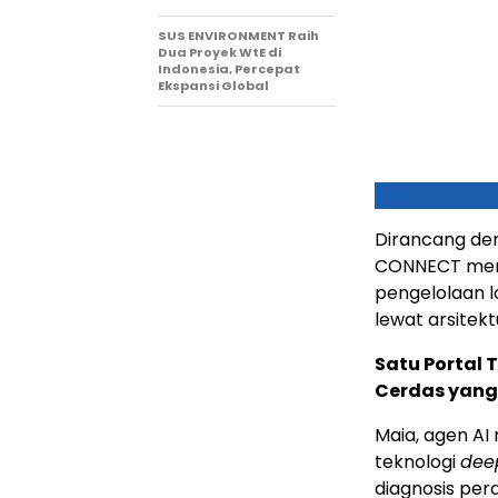
SUS ENVIRONMENT Raih
Dua Proyek WtE di
Indonesia, Percepat
Ekspansi Global
Dirancang de
CONNECT meng
pengelolaan l
lewat arsitek
Satu Portal 
Cerdas yang
Maia, agen AI
teknologi
dee
diagnosis pera