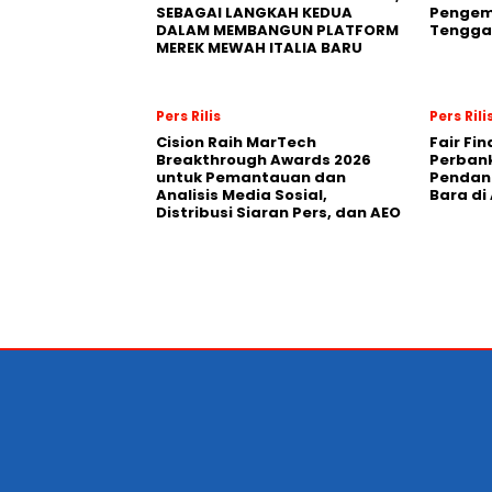
SEBAGAI LANGKAH KEDUA
Pengemb
DALAM MEMBANGUN PLATFORM
Tengga
MEREK MEWAH ITALIA BARU
Pers Rilis
Pers Rili
Cision Raih MarTech
Fair Fi
Breakthrough Awards 2026
Perban
untuk Pemantauan dan
Pendana
Analisis Media Sosial,
Bara di
Distribusi Siaran Pers, dan AEO