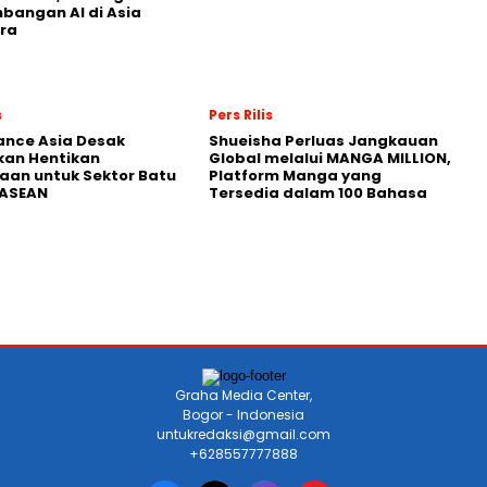
angan AI di Asia
ra
s
Pers Rilis
nance Asia Desak
Shueisha Perluas Jangkauan
kan Hentikan
Global melalui MANGA MILLION,
an untuk Sektor Batu
Platform Manga yang
 ASEAN
Tersedia dalam 100 Bahasa
Graha Media Center,
Bogor - Indonesia
untukredaksi@gmail.com
+628557777888