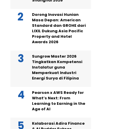
Shanghai 2026
Dorong Inovasi Hunian
Masa Depan: American
Standard dan GROHE dari
LIXIL Dukung Asia Pacific
Property and Hotel
Awards 2026
Sungrow Master 2026
Tingkatkan Kompetensi
Instalatur guna
Memperkuat Industri
Energi Surya di Filipina
Pearson x AWS Ready for
What’s Next: From
Learning to Earning in the
Age of AI
Kolaborasi Adira Finance
& AI Rudder Sukses