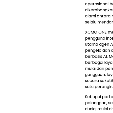
operasional be
dikembangkan
alami antara 
selalu menda
XCMG ONE meru
pengguna inter
utama agen AI
pengelolaan a
berbasis AI. 
berbagai laya
mulai dari pe
gangguan, lay
secara seketi
satu perangka
Sebagai port
pelanggan, set
dunia, mulai 