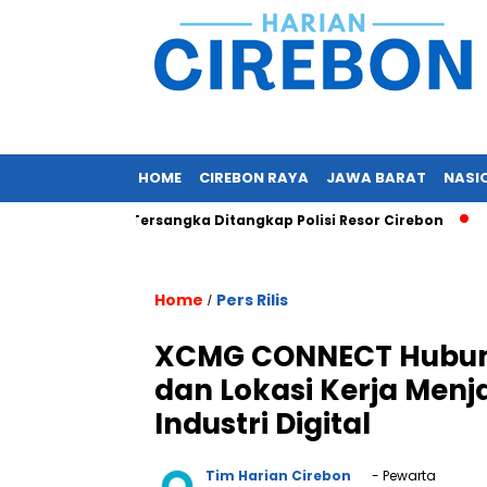
HOME
CIREBON RAYA
JAWA BARAT
NASI
Tewas, Dua Tersangka Ditangkap Polisi Resor Cirebon
Ingi
Home
Pers Rilis
/
XCMG CONNECT Hubung
dan Lokasi Kerja Men
Industri Digital
Tim Harian Cirebon
- Pewarta