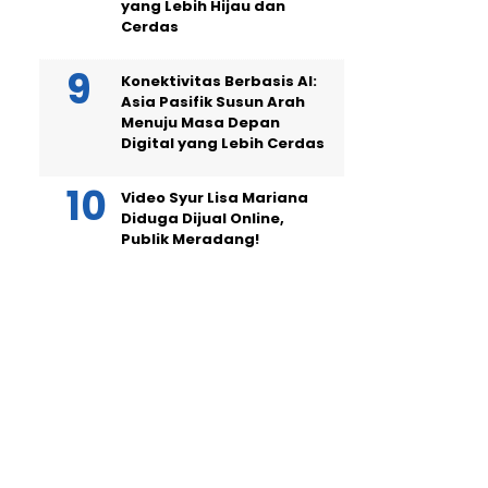
yang Lebih Hijau dan
Cerdas
Konektivitas Berbasis AI:
Asia Pasifik Susun Arah
Menuju Masa Depan
Digital yang Lebih Cerdas
Video Syur Lisa Mariana
Diduga Dijual Online,
Publik Meradang!